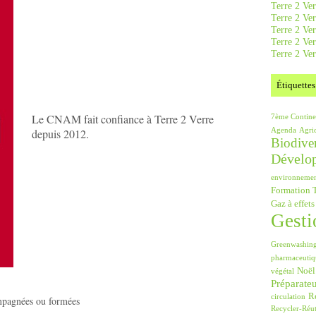
Terre 2 Ver
Terre 2 Ve
Terre 2 Ve
Terre 2 Ver
Terre 2 Ver
Étiquettes
Le CNAM fait confiance à Terre 2 Verre
7ème Contine
depuis 2012.
Agenda
Agri
Biodiver
Dévelo
environneme
Formation T
Gaz à effets
Gesti
Greenwashin
pharmaceutiq
Noël
végétal
Préparate
Ré
circulation
ompagnées ou formées
Recycler-Réut