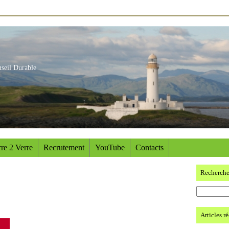
nseil Durable
re 2 Verre
Recrutement
YouTube
Contacts
Recherch
Articles r