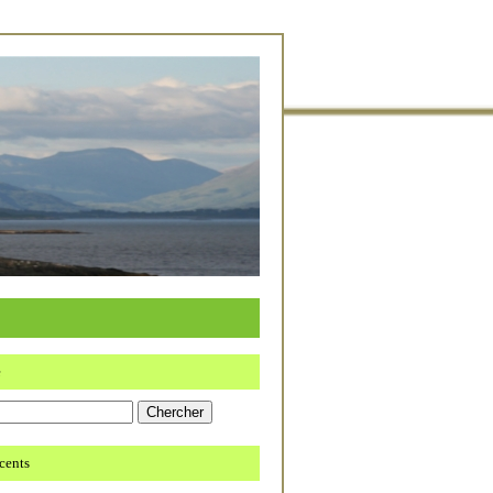
e
écents