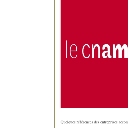
Quelques références des entreprises acc