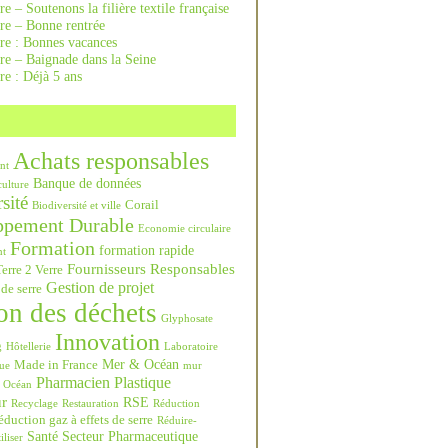
re – Soutenons la filière textile française
rre – Bonne rentrée
rre : Bonnes vacances
re – Baignade dans la Seine
re : Déjà 5 ans
Achats responsables
nt
Banque de données
culture
sité
Corail
Biodiversité et ville
ppement Durable
Economie circulaire
Formation
formation rapide
nt
Fournisseurs Responsables
erre 2 Verre
Gestion de projet
 de serre
on des déchets
Glyphosate
Innovation
g
Hôtellerie
Laboratoire
Mer & Océan
Made in France
ue
mur
Pharmacien
Plastique
Océan
ur
RSE
Recyclage
Restauration
Réduction
duction gaz à effets de serre
Réduire-
Santé
Secteur Pharmaceutique
iliser