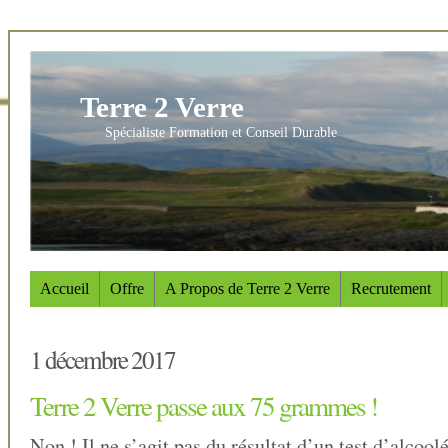
Terre 2 Verre
Spécialiste Formation et Conseil Durable
Accueil
Offre
A Propos de Terre 2 Verre
Recrutement
1 décembre 2017
Terre 2 Verre passe aux 75 grammes !
Non ! Il ne s’agit pas du résultat d’un test d’alcoo