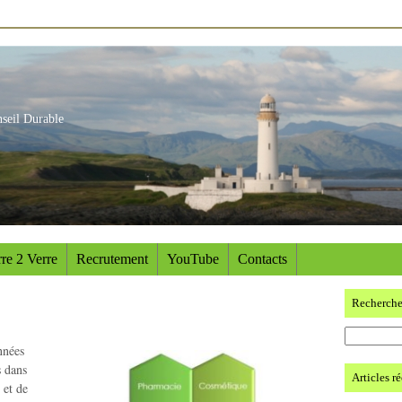
nseil Durable
re 2 Verre
Recrutement
YouTube
Contacts
Recherch
nnées
s dans
Articles r
 et de