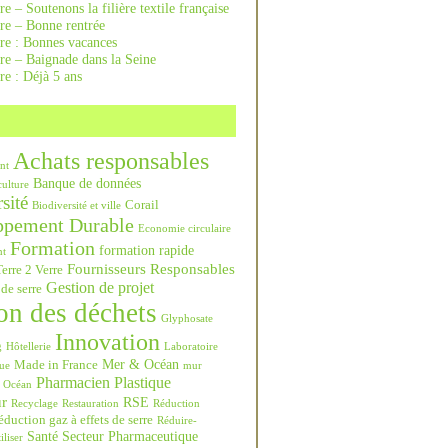
re – Soutenons la filière textile française
rre – Bonne rentrée
rre : Bonnes vacances
re – Baignade dans la Seine
re : Déjà 5 ans
Achats responsables
nt
Banque de données
culture
sité
Corail
Biodiversité et ville
ppement Durable
Economie circulaire
Formation
formation rapide
nt
Fournisseurs Responsables
erre 2 Verre
Gestion de projet
 de serre
on des déchets
Glyphosate
Innovation
g
Hôtellerie
Laboratoire
Mer & Océan
Made in France
ue
mur
Pharmacien
Plastique
Océan
ur
RSE
Recyclage
Restauration
Réduction
duction gaz à effets de serre
Réduire-
Santé
Secteur Pharmaceutique
iliser