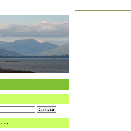
e
écents