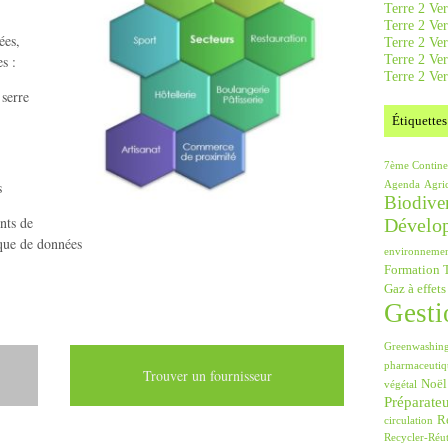
Terre 2 Ver
Terre 2 Ve
ées,
Terre 2 Ve
Terre 2 Ver
s :
Terre 2 Ver
 serre
Étiquettes
7ème Contine
s
Agenda
Agri
Biodiver
nts de
Dévelo
nque de données
environneme
Formation T
Gaz à effets
Gesti
Greenwashin
pharmaceutiq
Trouver un fournisseur
Noël
végétal
Préparate
Ré
circulation
Recycler-Réut