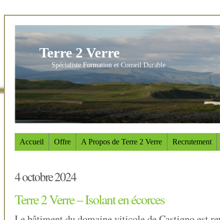
Terre 2 Verre
Spécialiste Formation et Conseil Durable
Accueil
Offre
A Propos de Terre 2 Verre
Recrutement
4 octobre 2024
Terre 2 Verre – Isolant en écorces
Le bâtiment du domaine viticole de Castigno est re