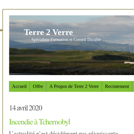
Terre 2 Verre
Spécialiste Formation et Conseil Durable
Accueil
Offre
A Propos de Terre 2 Verre
Recrutement
14 avril 2020
Incendie à Tchernobyl
L’actualité n’est décidément pas réjouissante.