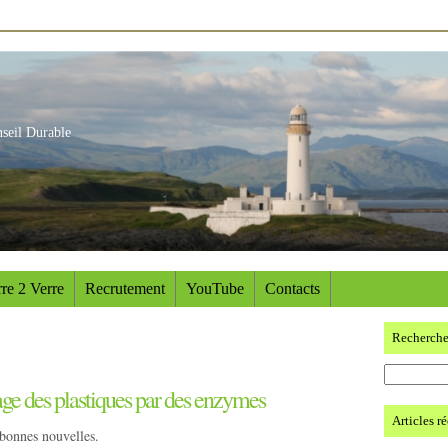
nseil Durable
re 2 Verre
Recrutement
YouTube
Contacts
Recherch
age des plastiques par des enzymes
Articles r
s bonnes nouvelles.