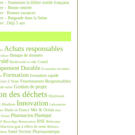
re – Soutenons la filière textile française
rre – Bonne rentrée
rre : Bonnes vacances
re – Baignade dans la Seine
re : Déjà 5 ans
Achats responsables
nt
Banque de données
culture
sité
Corail
Biodiversité et ville
ppement Durable
Economie circulaire
Formation
formation rapide
nt
Fournisseurs Responsables
erre 2 Verre
Gestion de projet
 de serre
on des déchets
Glyphosate
Innovation
g
Hôtellerie
Laboratoire
Mer & Océan
Made in France
ue
mur
Pharmacien
Plastique
Océan
ur
RSE
Recyclage
Restauration
Réduction
duction gaz à effets de serre
Réduire-
Santé
Secteur Pharmaceutique
iliser