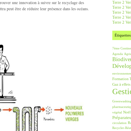
trouver une innovation à suivre sur le recyclage des
Terre 2 Ver
Terre 2 Ve
tra peut être de réduire leur présence dans les océans.
Terre 2 Ve
Terre 2 Ver
Terre 2 Ver
Étiquettes
7ème Contine
Agenda
Agri
Biodiver
Dévelo
environneme
Formation T
Gaz à effets
Gesti
Greenwashin
pharmaceutiq
Noël
végétal
Préparate
Ré
circulation
Recycler-Réut