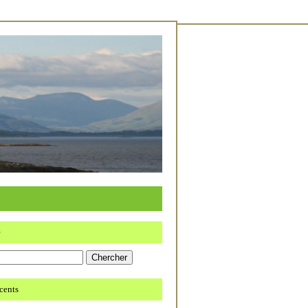
e
écents