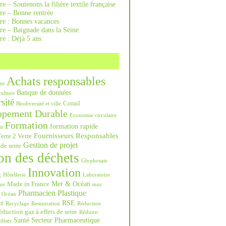
re – Soutenons la filière textile française
rre – Bonne rentrée
rre : Bonnes vacances
re – Baignade dans la Seine
re : Déjà 5 ans
Achats responsables
nt
Banque de données
culture
sité
Corail
Biodiversité et ville
ppement Durable
Economie circulaire
Formation
formation rapide
nt
Fournisseurs Responsables
erre 2 Verre
Gestion de projet
 de serre
on des déchets
Glyphosate
Innovation
g
Hôtellerie
Laboratoire
Mer & Océan
Made in France
ue
mur
Pharmacien
Plastique
Océan
ur
RSE
Recyclage
Restauration
Réduction
duction gaz à effets de serre
Réduire-
Santé
Secteur Pharmaceutique
iliser