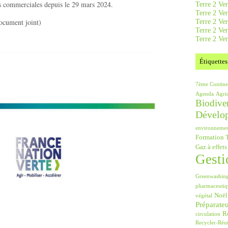
es commerciales depuis le 29 mars 2024.
Terre 2 Ver
Terre 2 Ve
Terre 2 Ve
document joint)
Terre 2 Ver
Terre 2 Ver
Étiquettes
7ème Contine
Agenda
Agri
Biodiver
Dévelo
environneme
Formation T
Gaz à effets
Gesti
Greenwashin
pharmaceutiq
Noël
végétal
Préparate
Ré
circulation
Recycler-Réut