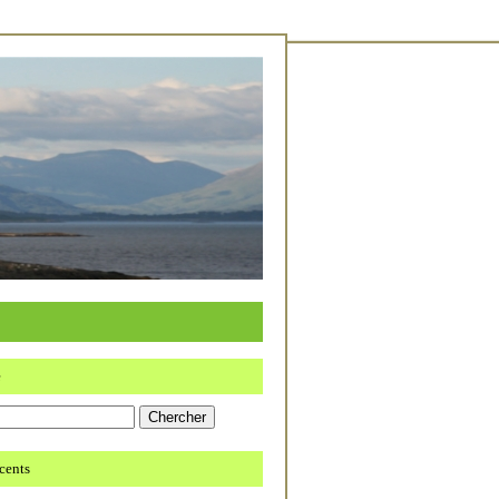
e
écents