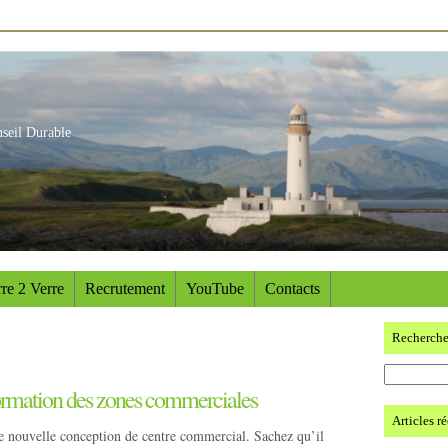
nseil Durable
re 2 Verre
Recrutement
YouTube
Contacts
Recherch
formation des zones commerciales
Articles r
 nouvelle conception de centre commercial. Sachez qu’il