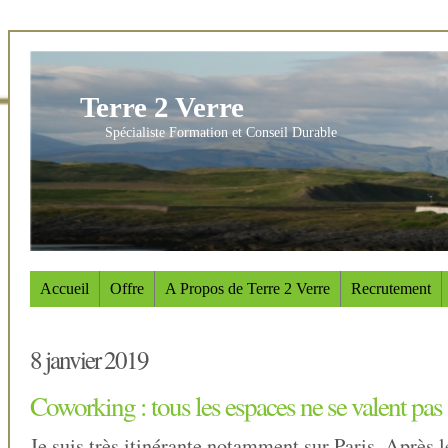
Terre 2 Verre
Spécialiste Formation et Conseil Durable
Accueil
Offre
A Propos de Terre 2 Verre
Recrutement
8 janvier 2019
Coworking : tous les espaces ne se valent pas 
Je suis très itinérante notamment sur Paris. Après 