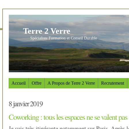
Terre 2 Verre
Spécialiste Formation et Conseil Durable
Accueil
Offre
A Propos de Terre 2 Verre
Recrutement
8 janvier 2019
Coworking : tous les espaces ne se valent pas 
Je suis très itinérante notamment sur Paris. Après 