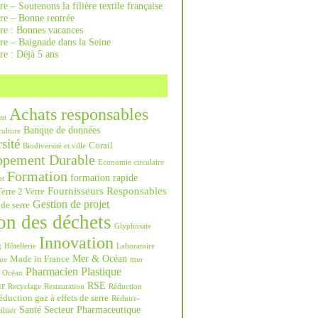
re – Soutenons la filière textile française
rre – Bonne rentrée
rre : Bonnes vacances
re – Baignade dans la Seine
re : Déjà 5 ans
Achats responsables
nt
Banque de données
culture
sité
Corail
Biodiversité et ville
ppement Durable
Economie circulaire
Formation
formation rapide
nt
Fournisseurs Responsables
erre 2 Verre
Gestion de projet
 de serre
on des déchets
Glyphosate
Innovation
g
Hôtellerie
Laboratoire
Mer & Océan
Made in France
ue
mur
Pharmacien
Plastique
Océan
ur
RSE
Recyclage
Restauration
Réduction
duction gaz à effets de serre
Réduire-
Santé
Secteur Pharmaceutique
iliser