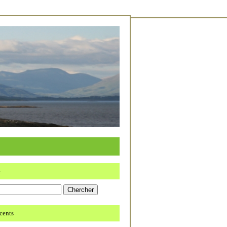
e
écents