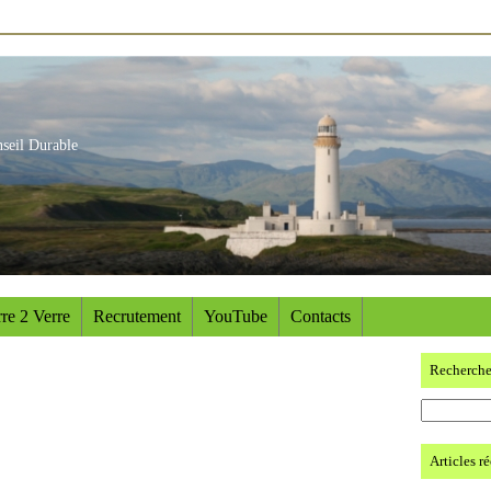
nseil Durable
re 2 Verre
Recrutement
YouTube
Contacts
Recherch
Articles r