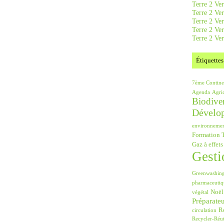
Terre 2 Ver
Terre 2 Ve
Terre 2 Ve
Terre 2 Ver
Terre 2 Ver
Étiquettes
7ème Contine
Agenda
Agri
Biodiver
Dévelo
environneme
Formation T
Gaz à effets
Gesti
Greenwashin
pharmaceutiq
Noël
végétal
Préparate
Ré
circulation
Recycler-Réut