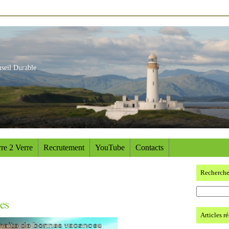
nseil Durable
re 2 Verre
Recrutement
YouTube
Contacts
Recherch
es
Articles r