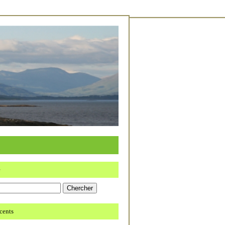
e
écents