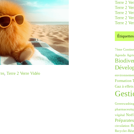
Terre 2 Ver
Terre 2 Ve
Terre 2 Ve
Terre 2 Ver
Terre 2 Ver
Étiquettes
7ème Contine
Agenda
Agri
Biodiver
Dévelo
rre
,
Terre 2 Verre Vidéo
environneme
Formation T
Gaz à effets
Gesti
Greenwashin
pharmaceutiq
Noël
végétal
Préparate
Ré
circulation
Recycler-Réut