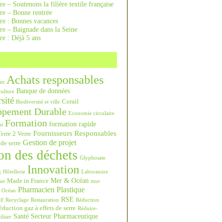
re – Soutenons la filière textile française
rre – Bonne rentrée
rre : Bonnes vacances
re – Baignade dans la Seine
re : Déjà 5 ans
Achats responsables
nt
Banque de données
culture
sité
Corail
Biodiversité et ville
ppement Durable
Economie circulaire
Formation
formation rapide
nt
Fournisseurs Responsables
erre 2 Verre
Gestion de projet
 de serre
on des déchets
Glyphosate
Innovation
g
Hôtellerie
Laboratoire
Mer & Océan
Made in France
ue
mur
Pharmacien
Plastique
Océan
ur
RSE
Recyclage
Restauration
Réduction
duction gaz à effets de serre
Réduire-
Santé
Secteur Pharmaceutique
iliser