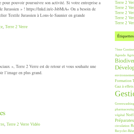
pour pouvoir poursuivre son activité. Si votre entreprise a
Terre 2 Ver
Terre 2 Ve
ile Jurassien » ! https://lnkd.in/e-JsbMiA« On a besoin de
Terre 2 Ve
lier Textile Jurassien à Lons-le-Saunier en grande
Terre 2 Ver
Terre 2 Ver
ce
,
Terre 2 Verre
Étiquettes
7ème Contine
Agenda
Agri
Biodiver
ciaux », Terre 2 Verre est de retour et vous souhaite une
Dévelo
oir l’image en plus grand.
environneme
Formation T
Gaz à effets
Gesti
Greenwashin
pharmaceutiq
es
Noël
végétal
Préparate
rre
,
Terre 2 Verre Vidéo
Ré
circulation
Recycler-Réut