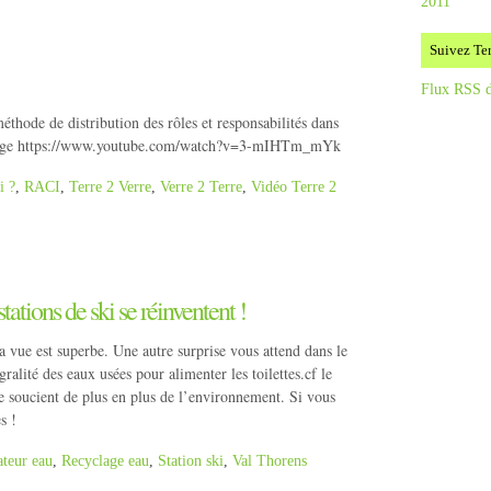
2011
Suivez Ter
Flux RSS d
thode de distribution des rôles et responsabilités dans
nnage https://www.youtube.com/watch?v=3-mIHTm_mYk
i ?
,
RACI
,
Terre 2 Verre
,
Verre 2 Terre
,
Vidéo Terre 2
ations de ski se réinventent !
 vue est superbe. Une autre surprise vous attend dans le
ralité des eaux usées pour alimenter les toilettes.cf le
se soucient de plus en plus de l’environnement. Si vous
s !
teur eau
,
Recyclage eau
,
Station ski
,
Val Thorens