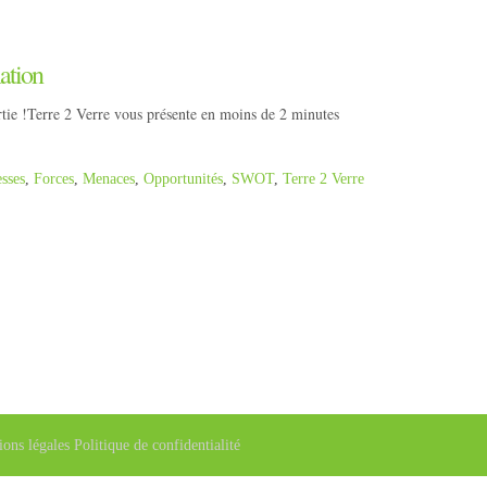
ation
rtie !Terre 2 Verre vous présente en moins de 2 minutes
esses
,
Forces
,
Menaces
,
Opportunités
,
SWOT
,
Terre 2 Verre
ions légales
Politique de confidentialité