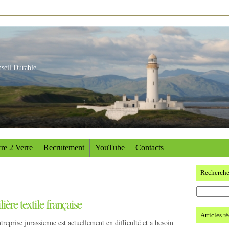
nseil Durable
re 2 Verre
Recrutement
YouTube
Contacts
Recherch
ière textile française
Articles r
ntreprise jurassienne est actuellement en difficulté et a besoin