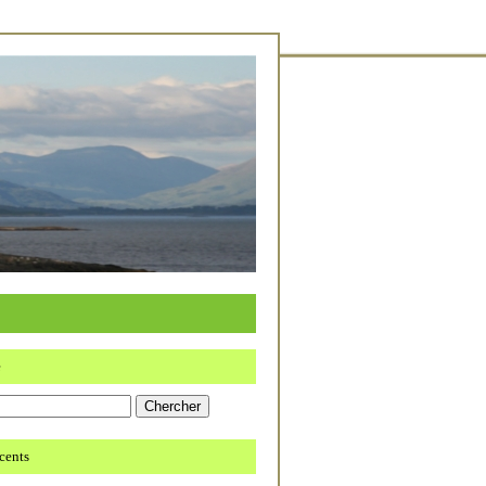
e
écents