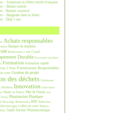
re – Soutenons la filière textile française
rre – Bonne rentrée
rre : Bonnes vacances
re – Baignade dans la Seine
re : Déjà 5 ans
Achats responsables
nt
Banque de données
culture
sité
Corail
Biodiversité et ville
ppement Durable
Economie circulaire
Formation
formation rapide
nt
Fournisseurs Responsables
erre 2 Verre
Gestion de projet
 de serre
on des déchets
Glyphosate
Innovation
g
Hôtellerie
Laboratoire
Mer & Océan
Made in France
ue
mur
Pharmacien
Plastique
Océan
ur
RSE
Recyclage
Restauration
Réduction
duction gaz à effets de serre
Réduire-
Santé
Secteur Pharmaceutique
iliser