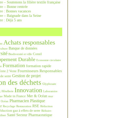
re – Soutenons la filière textile française
rre – Bonne rentrée
rre : Bonnes vacances
re – Baignade dans la Seine
re : Déjà 5 ans
Achats responsables
nt
Banque de données
culture
sité
Corail
Biodiversité et ville
ppement Durable
Economie circulaire
Formation
formation rapide
nt
Fournisseurs Responsables
erre 2 Verre
Gestion de projet
 de serre
on des déchets
Glyphosate
Innovation
g
Hôtellerie
Laboratoire
Mer & Océan
Made in France
ue
mur
Pharmacien
Plastique
Océan
ur
RSE
Recyclage
Restauration
Réduction
duction gaz à effets de serre
Réduire-
Santé
Secteur Pharmaceutique
iliser