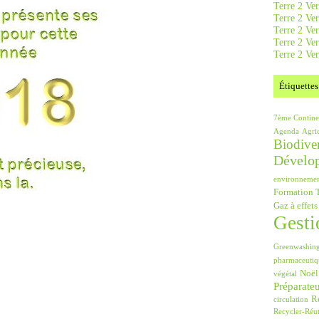
Terre 2 Ver
Terre 2 Ve
Terre 2 Ve
Terre 2 Ver
Terre 2 Ver
Étiquettes
7ème Contine
Agenda
Agri
Biodiver
Dévelo
environneme
Formation T
Gaz à effets
Gesti
Greenwashin
pharmaceutiq
Noël
végétal
Préparate
Ré
circulation
Recycler-Réut