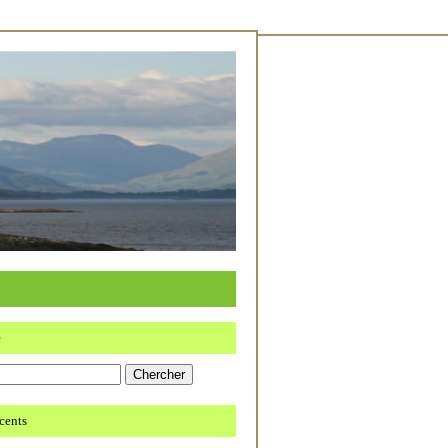
e
écents