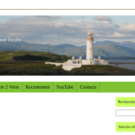
nseil Durable
re 2 Verre
Recrutement
YouTube
Contacts
Recherch
Articles r