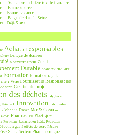
re – Soutenons la filière textile française
rre – Bonne rentrée
rre : Bonnes vacances
re – Baignade dans la Seine
re : Déjà 5 ans
Achats responsables
nt
Banque de données
culture
sité
Corail
Biodiversité et ville
ppement Durable
Economie circulaire
Formation
formation rapide
nt
Fournisseurs Responsables
erre 2 Verre
Gestion de projet
 de serre
on des déchets
Glyphosate
Innovation
g
Hôtellerie
Laboratoire
Mer & Océan
Made in France
ue
mur
Pharmacien
Plastique
Océan
ur
RSE
Recyclage
Restauration
Réduction
duction gaz à effets de serre
Réduire-
Santé
Secteur Pharmaceutique
iliser