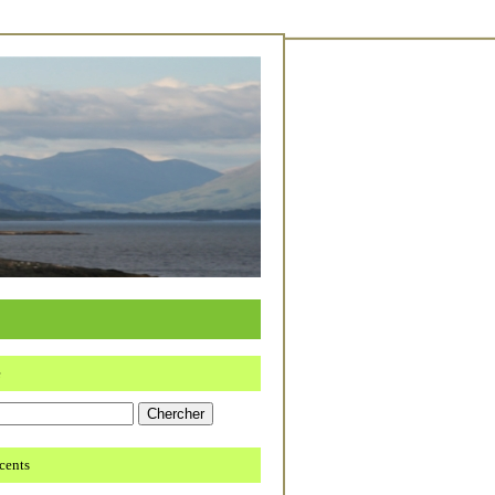
e
écents