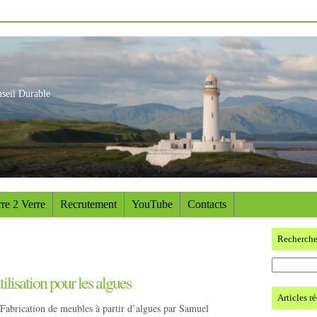
nseil Durable
re 2 Verre
Recrutement
YouTube
Contacts
Recherch
ilisation pour les algues
Articles r
Fabrication de meubles à partir d’algues par Samuel