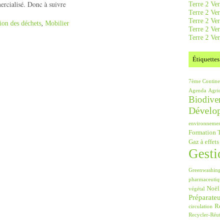
ercialisé. Donc à suivre
Terre 2 Ver
Terre 2 Ve
Terre 2 Ve
ion des déchets
,
Mobilier
Terre 2 Ver
Terre 2 Ver
Étiquettes
7ème Contine
Agenda
Agri
Biodiver
Dévelo
environneme
Formation T
Gaz à effets
Gesti
Greenwashin
pharmaceutiq
Noël
végétal
Préparate
Ré
circulation
Recycler-Réut