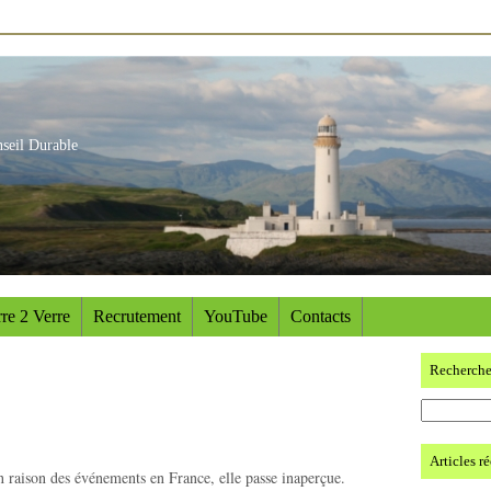
nseil Durable
re 2 Verre
Recrutement
YouTube
Contacts
Recherch
Articles r
raison des événements en France, elle passe inaperçue.