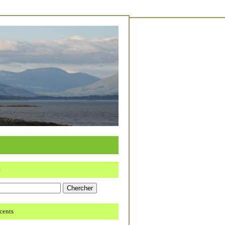
e
écents