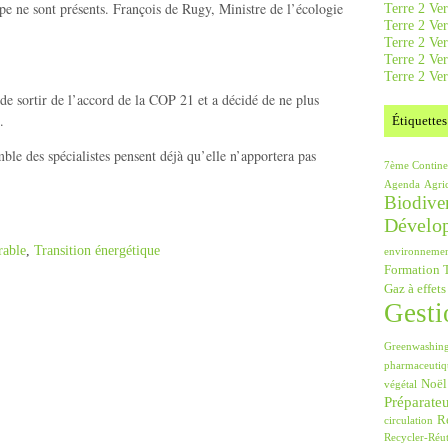
 ne sont présents. François de Rugy, Ministre de l’écologie
Terre 2 Ver
Terre 2 Ve
Terre 2 Ve
Terre 2 Ver
Terre 2 Ver
de sortir de l’accord de la COP 21 et a décidé de ne plus
.
Étiquettes
le des spécialistes pensent déjà qu’elle n’apportera pas
7ème Contine
Agenda
Agri
Biodiver
Dévelo
able
,
Transition énergétique
environneme
Formation T
Gaz à effets
Gesti
Greenwashin
pharmaceutiq
Noël
végétal
Préparate
Ré
circulation
Recycler-Réut