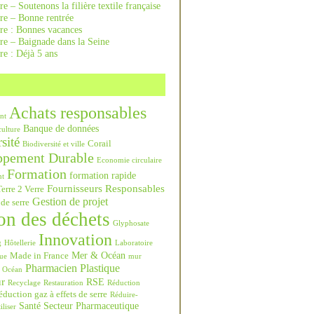
re – Soutenons la filière textile française
rre – Bonne rentrée
rre : Bonnes vacances
re – Baignade dans la Seine
re : Déjà 5 ans
Achats responsables
nt
Banque de données
culture
sité
Corail
Biodiversité et ville
ppement Durable
Economie circulaire
Formation
formation rapide
nt
Fournisseurs Responsables
erre 2 Verre
Gestion de projet
 de serre
on des déchets
Glyphosate
Innovation
g
Hôtellerie
Laboratoire
Mer & Océan
Made in France
ue
mur
Pharmacien
Plastique
Océan
ur
RSE
Recyclage
Restauration
Réduction
duction gaz à effets de serre
Réduire-
Santé
Secteur Pharmaceutique
iliser