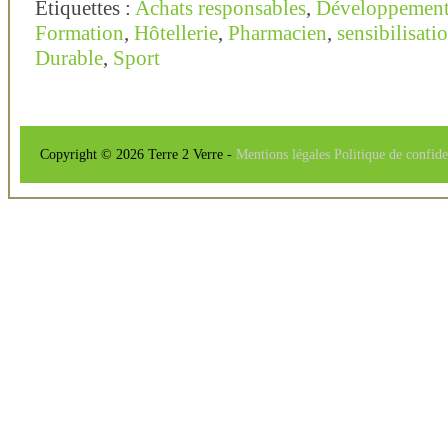
Étiquettes :
Achats responsables
,
Développement
Formation
,
Hôtellerie
,
Pharmacien
,
sensibilisat
Durable
,
Sport
Copyright © 2026 Terre 2 Verre -
Mentions légales
Politique de confide