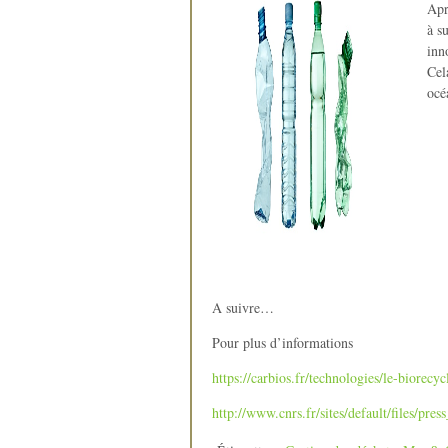
Apr
à s
inn
Cel
océ
A suivre…
Pour plus d’informations
https://carbios.fr/technologies/le-biorecyc
http://www.cnrs.fr/sites/default/files/