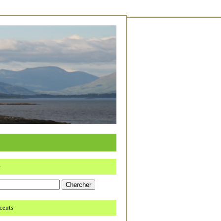
e
écents