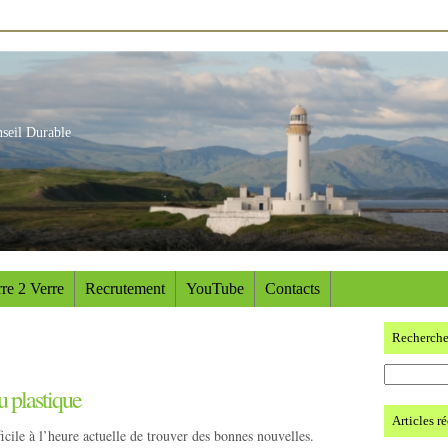
nseil Durable
re 2 Verre
Recrutement
YouTube
Contacts
Recherch
u plastique
Articles r
ficile à l’heure actuelle de trouver des bonnes nouvelles.