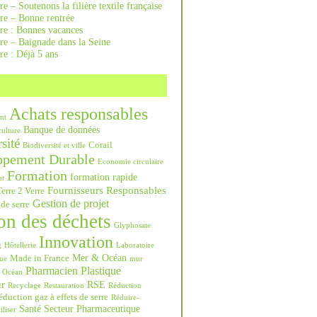
re – Soutenons la filière textile française
rre – Bonne rentrée
rre : Bonnes vacances
re – Baignade dans la Seine
re : Déjà 5 ans
Achats responsables
nt
Banque de données
culture
sité
Corail
Biodiversité et ville
ppement Durable
Economie circulaire
Formation
formation rapide
nt
Fournisseurs Responsables
erre 2 Verre
Gestion de projet
 de serre
on des déchets
Glyphosate
Innovation
g
Hôtellerie
Laboratoire
Mer & Océan
Made in France
ue
mur
Pharmacien
Plastique
Océan
ur
RSE
Recyclage
Restauration
Réduction
duction gaz à effets de serre
Réduire-
Santé
Secteur Pharmaceutique
iliser