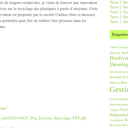
ès de longues recherches, je viens de trouver une innovation
Terre 2 Ver
Terre 2 Ve
uivre sur le recyclage des plastiques à partir d’enzymes. Cette
Terre 2 Ve
ovation est proposée par la société Carbios (lien ci-dessous).
Terre 2 Ver
a permettra peut être de réduire leur présence dans les
Terre 2 Ver
ans.
Étiquettes
7ème Contine
Agenda
Agri
Biodiver
Dévelo
environneme
Formation T
Gaz à effets
Gesti
Greenwashin
pharmaceutiq
lage/
Noël
végétal
Préparate
press_info/2020-04/CP_Dvp_Enzyme_Recyclage_PET.pdf
Ré
circulation
Recycler-Réut