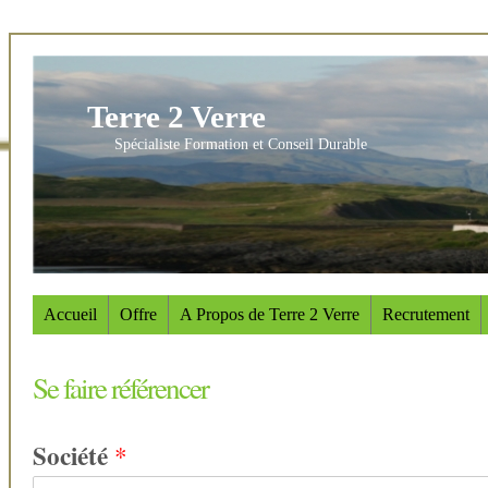
Terre 2 Verre
Spécialiste Formation et Conseil Durable
Accueil
Offre
A Propos de Terre 2 Verre
Recrutement
Se faire référencer
Société
*