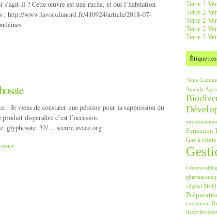
 s’agit-il ? Cette œuvre est une ruche, et oui l’habitation
Terre 2 Ver
Terre 2 Ve
ns : http://www.lavoixdunord.fr/410924/article/2018-07-
Terre 2 Ve
s-dondaines
Terre 2 Ver
Terre 2 Ver
Étiquettes
7ème Contine
phosate
Agenda
Agri
Biodiver
ce. Je viens de constater une pétition pour la suppression du
Dévelo
 produit disparaître c’est l’occasion.
environneme
nce_glyphosate_32/… secure.avaaz.org
Formation T
Gaz à effets
osate
Gesti
Greenwashin
pharmaceutiq
Noël
végétal
Préparate
Ré
circulation
Recycler-Réut