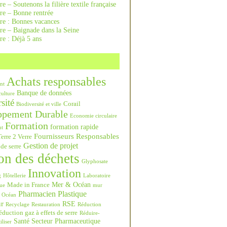
re – Soutenons la filière textile française
rre – Bonne rentrée
rre : Bonnes vacances
re – Baignade dans la Seine
re : Déjà 5 ans
Achats responsables
nt
Banque de données
culture
sité
Corail
Biodiversité et ville
ppement Durable
Economie circulaire
Formation
formation rapide
nt
Fournisseurs Responsables
erre 2 Verre
Gestion de projet
 de serre
on des déchets
Glyphosate
Innovation
g
Hôtellerie
Laboratoire
Mer & Océan
Made in France
ue
mur
Pharmacien
Plastique
Océan
ur
RSE
Recyclage
Restauration
Réduction
duction gaz à effets de serre
Réduire-
Santé
Secteur Pharmaceutique
iliser