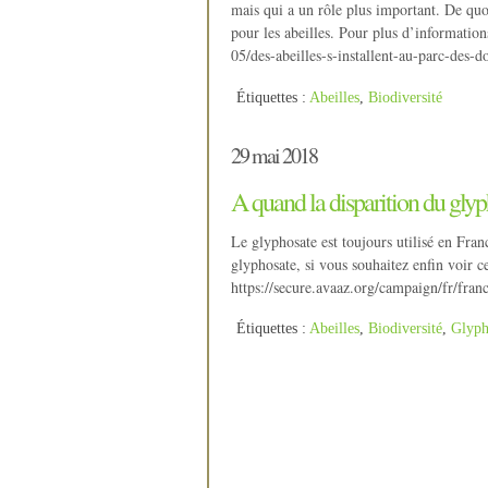
mais qui a un rôle plus important. De quoi
pour les abeilles. Pour plus d’informatio
05/des-abeilles-s-installent-au-parc-de
Étiquettes :
Abeilles
,
Biodiversité
29 mai 2018
A quand la disparition du gly
Le glyphosate est toujours utilisé en Fran
glyphosate, si vous souhaitez enfin voir ce
https://secure.avaaz.org/campaign/fr/fra
Étiquettes :
Abeilles
,
Biodiversité
,
Glyph