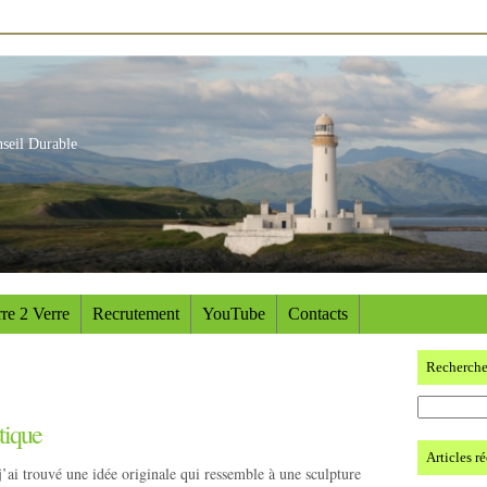
nseil Durable
re 2 Verre
Recrutement
YouTube
Contacts
Recherch
stique
Articles r
ai trouvé une idée originale qui ressemble à une sculpture