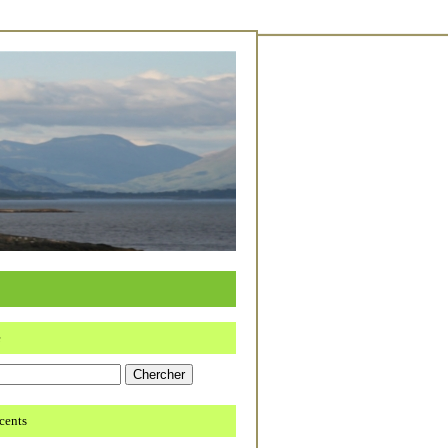
e
écents