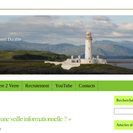
nseil Durable
re 2 Verre
Recrutement
YouTube
Contacts
Recherch
’une veille informationnelle ? »
Articles r
?