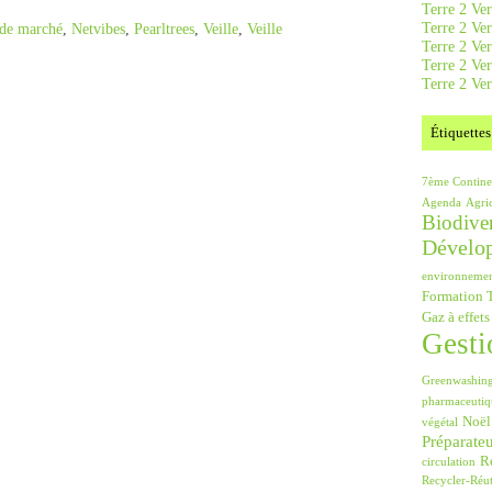
Terre 2 Ver
Terre 2 Ve
de marché
,
Netvibes
,
Pearltrees
,
Veille
,
Veille
Terre 2 Ve
Terre 2 Ver
Terre 2 Ver
Étiquettes
7ème Contine
Agenda
Agri
Biodiver
Dévelo
environneme
Formation T
Gaz à effets
Gesti
Greenwashin
pharmaceutiq
Noël
végétal
Préparate
Ré
circulation
Recycler-Réut