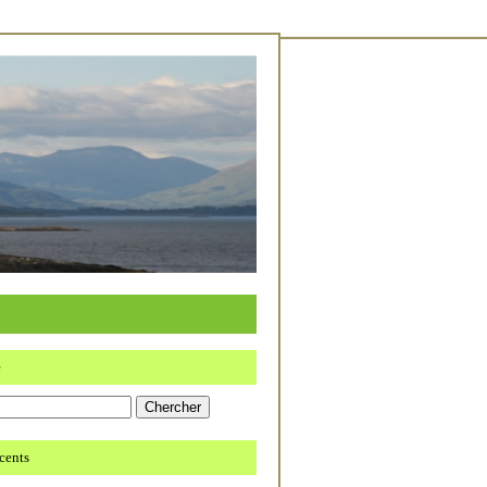
e
écents