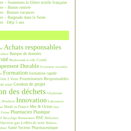
re – Soutenons la filière textile française
rre – Bonne rentrée
rre : Bonnes vacances
re – Baignade dans la Seine
re : Déjà 5 ans
Achats responsables
nt
Banque de données
culture
sité
Corail
Biodiversité et ville
ppement Durable
Economie circulaire
Formation
formation rapide
nt
Fournisseurs Responsables
erre 2 Verre
Gestion de projet
 de serre
on des déchets
Glyphosate
Innovation
g
Hôtellerie
Laboratoire
Mer & Océan
Made in France
ue
mur
Pharmacien
Plastique
Océan
ur
RSE
Recyclage
Restauration
Réduction
duction gaz à effets de serre
Réduire-
Santé
Secteur Pharmaceutique
iliser