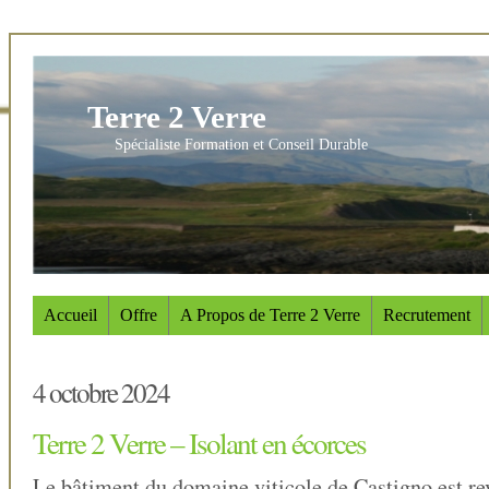
Terre 2 Verre
Spécialiste Formation et Conseil Durable
Accueil
Offre
A Propos de Terre 2 Verre
Recrutement
4 octobre 2024
Terre 2 Verre – Isolant en écorces
Le bâtiment du domaine viticole de Castigno est re