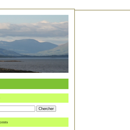
e
écents