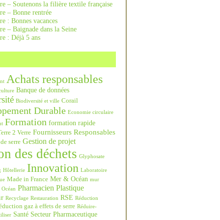
re – Soutenons la filière textile française
rre – Bonne rentrée
rre : Bonnes vacances
re – Baignade dans la Seine
re : Déjà 5 ans
Achats responsables
nt
Banque de données
culture
sité
Corail
Biodiversité et ville
ppement Durable
Economie circulaire
Formation
formation rapide
nt
Fournisseurs Responsables
erre 2 Verre
Gestion de projet
 de serre
on des déchets
Glyphosate
Innovation
g
Hôtellerie
Laboratoire
Mer & Océan
Made in France
ue
mur
Pharmacien
Plastique
Océan
ur
RSE
Recyclage
Restauration
Réduction
duction gaz à effets de serre
Réduire-
Santé
Secteur Pharmaceutique
iliser