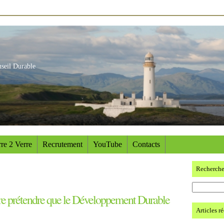
nseil Durable
re 2 Verre
Recrutement
YouTube
Contacts
Recherch
ore prétendre que le Développement Durable
Articles r