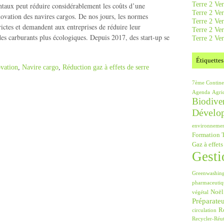
Terre 2 Ver
ntaux peut réduire considérablement les coûts d’une
Terre 2 Ve
novation des navires cargos. De nos jours, les normes
Terre 2 Ve
rictes et demandent aux entreprises de réduire leur
Terre 2 Ver
s carburants plus écologiques. Depuis 2017, des start-up se
Terre 2 Ver
Étiquettes
vation
,
Navire cargo
,
Réduction gaz à effets de serre
7ème Contine
Agenda
Agri
Biodiver
Dévelo
environneme
Formation T
Gaz à effets
Gesti
Greenwashin
pharmaceutiq
Noël
végétal
Préparate
Ré
circulation
Recycler-Réut