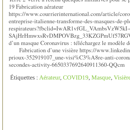
19 Fabrication aérateur
https://www.courrierinternational.com/article/cor
entreprise-italienne-transforme-des-masques-de-pl
respirateurs?fbclid=IwAR1vfGL_VAmbsVzW5kI-
SAjHrHmwxsRvDMPOVBzg_33KZGPmUf57RGV0
d’un masque Coronavirus : téléchargez le modèle 
Fabrication d’une visière https://www.linkedin
prioux-352919107_une-visi%C3%A8re-anti-corona
secondes-activity-6650337692640911360-QQcm
Étiquettes :
Aérateur
,
COVID19
,
Masque
,
Visièr