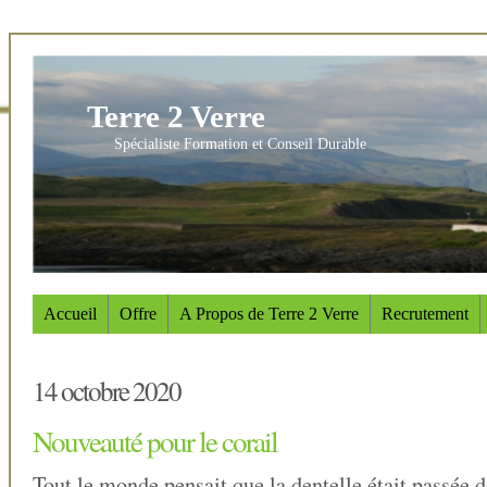
Terre 2 Verre
Spécialiste Formation et Conseil Durable
Accueil
Offre
A Propos de Terre 2 Verre
Recrutement
14 octobre 2020
Nouveauté pour le corail
Tout le monde pensait que la dentelle était passée