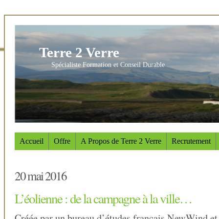
Terre 2 Verre
Spécialiste Formation et Conseil Durable
Accueil
Offre
A Propos de Terre 2 Verre
Recrutement
20 mai 2016
L’éolienne : de la campagne à la ville…
Créée par un bureau d’études français NewWind et 