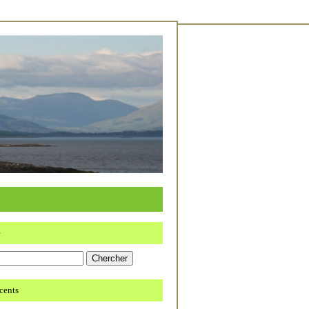
e
écents