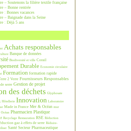
re – Soutenons la filière textile française
rre – Bonne rentrée
rre : Bonnes vacances
re – Baignade dans la Seine
re : Déjà 5 ans
Achats responsables
nt
Banque de données
culture
sité
Corail
Biodiversité et ville
ppement Durable
Economie circulaire
Formation
formation rapide
nt
Fournisseurs Responsables
erre 2 Verre
Gestion de projet
 de serre
on des déchets
Glyphosate
Innovation
g
Hôtellerie
Laboratoire
Mer & Océan
Made in France
ue
mur
Pharmacien
Plastique
Océan
ur
RSE
Recyclage
Restauration
Réduction
duction gaz à effets de serre
Réduire-
Santé
Secteur Pharmaceutique
iliser