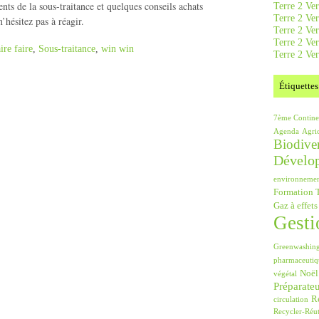
nts de la sous-traitance et quelques conseils achats
Terre 2 Ver
Terre 2 Ve
hésitez pas à réagir.
Terre 2 Ve
Terre 2 Ver
aire faire
,
Sous-traitance
,
win win
Terre 2 Ver
Étiquettes
7ème Contine
Agenda
Agri
Biodiver
Dévelo
environneme
Formation T
Gaz à effets
Gesti
Greenwashin
pharmaceutiq
Noël
végétal
Préparate
Ré
circulation
Recycler-Réut