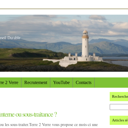
nseil Durable
re 2 Verre
Recrutement
YouTube
Contacts
Recherch
interne ou sous-traitance ?
Articles r
ou les sous-traiter.Terre 2 Verre vous propose ce mois-ci une