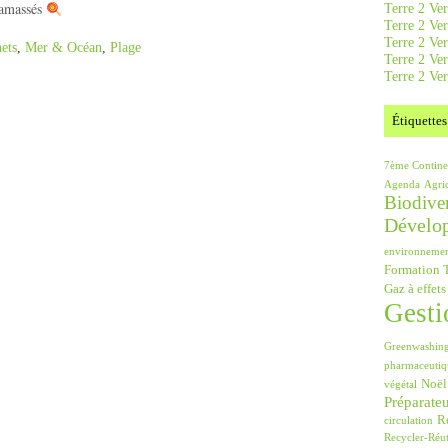
 ramassés
Terre 2 Ver
Terre 2 Ve
Terre 2 Ve
ets
,
Mer & Océan
,
Plage
Terre 2 Ver
Terre 2 Ver
Étiquettes
7ème Contine
Agenda
Agri
Biodiver
Dévelo
environneme
Formation T
Gaz à effets
Gesti
Greenwashin
pharmaceutiq
Noël
végétal
Préparate
Ré
circulation
Recycler-Réut