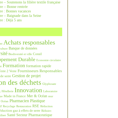
re – Soutenons la filière textile française
rre – Bonne rentrée
rre : Bonnes vacances
re – Baignade dans la Seine
re : Déjà 5 ans
Achats responsables
nt
Banque de données
culture
sité
Corail
Biodiversité et ville
ppement Durable
Economie circulaire
Formation
formation rapide
nt
Fournisseurs Responsables
erre 2 Verre
Gestion de projet
 de serre
on des déchets
Glyphosate
Innovation
g
Hôtellerie
Laboratoire
Mer & Océan
Made in France
ue
mur
Pharmacien
Plastique
Océan
ur
RSE
Recyclage
Restauration
Réduction
duction gaz à effets de serre
Réduire-
Santé
Secteur Pharmaceutique
iliser