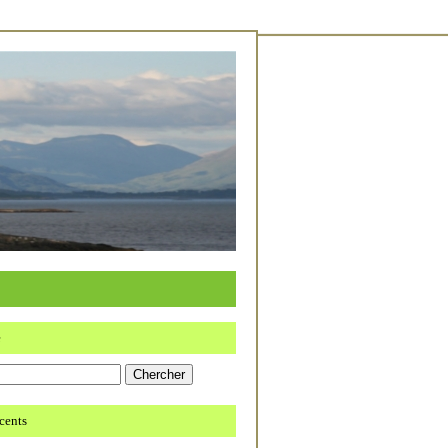
e
écents