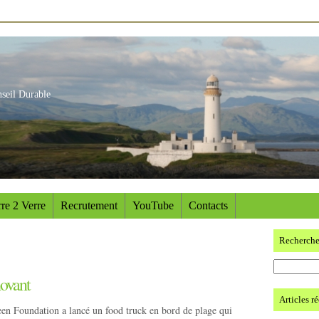
nseil Durable
re 2 Verre
Recrutement
YouTube
Contacts
Recherch
novant
Articles r
en Foundation a lancé un food truck en bord de plage qui