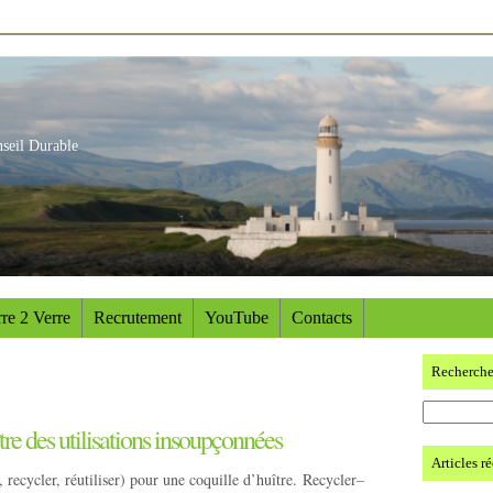
nseil Durable
re 2 Verre
Recrutement
YouTube
Contacts
Recherch
tre des utilisations insoupçonnées
Articles r
 recycler, réutiliser) pour une coquille d’huître. Recycler–