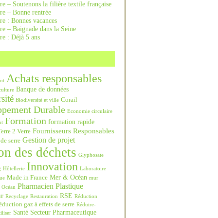
re – Soutenons la filière textile française
rre – Bonne rentrée
rre : Bonnes vacances
re – Baignade dans la Seine
re : Déjà 5 ans
Achats responsables
nt
Banque de données
culture
sité
Corail
Biodiversité et ville
ppement Durable
Economie circulaire
Formation
formation rapide
nt
Fournisseurs Responsables
erre 2 Verre
Gestion de projet
 de serre
on des déchets
Glyphosate
Innovation
g
Hôtellerie
Laboratoire
Mer & Océan
Made in France
ue
mur
Pharmacien
Plastique
Océan
ur
RSE
Recyclage
Restauration
Réduction
duction gaz à effets de serre
Réduire-
Santé
Secteur Pharmaceutique
iliser