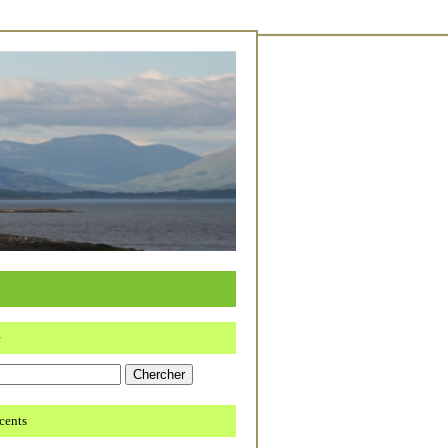
e
écents