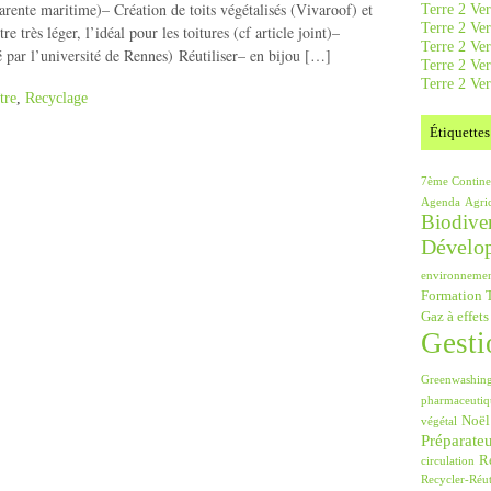
arente maritime)– Création de toits végétalisés (Vivaroof) et
Terre 2 Ver
Terre 2 Ve
re très léger, l’idéal pour les toitures (cf article joint)–
Terre 2 Ve
é par l’université de Rennes) Réutiliser– en bijou […]
Terre 2 Ver
Terre 2 Ver
tre
,
Recyclage
Étiquettes
7ème Contine
Agenda
Agri
Biodiver
Dévelo
environneme
Formation T
Gaz à effets
Gesti
Greenwashin
pharmaceutiq
Noël
végétal
Préparate
Ré
circulation
Recycler-Réut