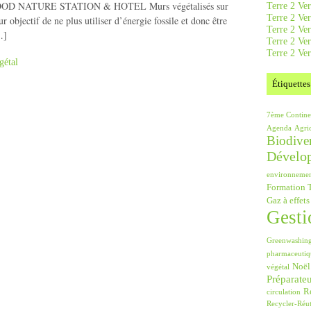
o GOOD NATURE STATION & HOTEL Murs végétalisés sur
Terre 2 Ver
Terre 2 Ve
ur objectif de ne plus utiliser d’énergie fossile et donc être
Terre 2 Ve
…]
Terre 2 Ver
Terre 2 Ver
gétal
Étiquettes
7ème Contine
Agenda
Agri
Biodiver
Dévelo
environneme
Formation T
Gaz à effets
Gesti
Greenwashin
pharmaceutiq
Noël
végétal
Préparate
Ré
circulation
Recycler-Réut