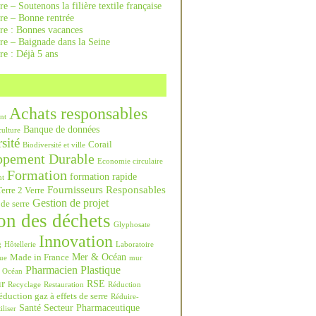
re – Soutenons la filière textile française
rre – Bonne rentrée
rre : Bonnes vacances
re – Baignade dans la Seine
re : Déjà 5 ans
Achats responsables
nt
Banque de données
culture
sité
Corail
Biodiversité et ville
ppement Durable
Economie circulaire
Formation
formation rapide
nt
Fournisseurs Responsables
erre 2 Verre
Gestion de projet
 de serre
on des déchets
Glyphosate
Innovation
g
Hôtellerie
Laboratoire
Mer & Océan
Made in France
ue
mur
Pharmacien
Plastique
Océan
ur
RSE
Recyclage
Restauration
Réduction
duction gaz à effets de serre
Réduire-
Santé
Secteur Pharmaceutique
iliser