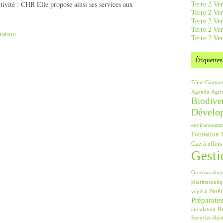
tivité : CHR Elle propose ainsi ses services aux
Terre 2 Ver
Terre 2 Ve
Terre 2 Ve
Terre 2 Ver
ration
Terre 2 Ver
Étiquettes
7ème Contine
Agenda
Agri
Biodiver
Dévelo
environneme
Formation T
Gaz à effets
Gesti
Greenwashin
pharmaceutiq
Noël
végétal
Préparate
Ré
circulation
Recycler-Réut