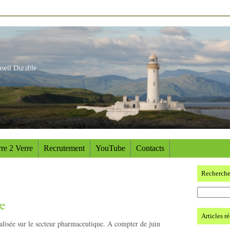
nseil Durable
re 2 Verre
Recrutement
YouTube
Contacts
Recherch
re
Articles r
alisée sur le secteur pharmaceutique. A compter de juin