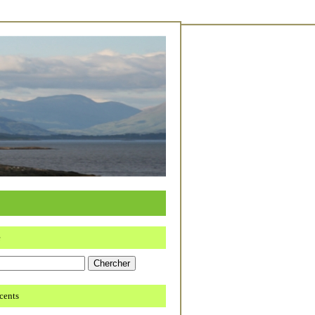
e
écents