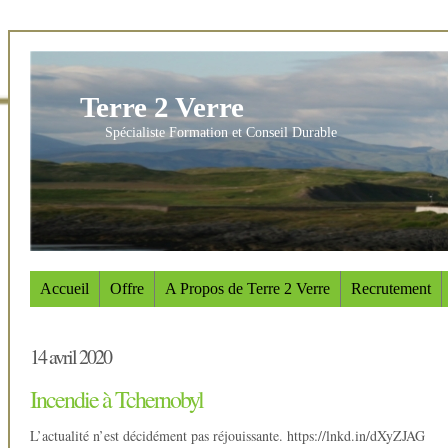
Terre 2 Verre
Spécialiste Formation et Conseil Durable
Accueil
Offre
A Propos de Terre 2 Verre
Recrutement
14 avril 2020
Incendie à Tchernobyl
L’actualité n’est décidément pas réjouissante. https://lnkd.in/dXyZJAG