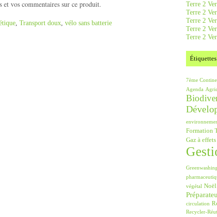
 et vos commentaires sur ce produit.
Terre 2 Ver
Terre 2 Ve
Terre 2 Ve
étique
,
Transport doux
,
vélo sans batterie
Terre 2 Ver
Terre 2 Ver
Étiquettes
7ème Contine
Agenda
Agri
Biodiver
Dévelo
environneme
Formation T
Gaz à effets
Gesti
Greenwashin
pharmaceutiq
Noël
végétal
Préparate
Ré
circulation
Recycler-Réut