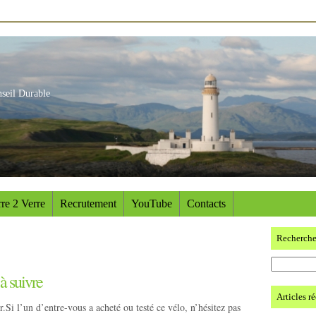
nseil Durable
re 2 Verre
Recrutement
YouTube
Contacts
Recherch
à suivre
Articles r
r.Si l’un d’entre-vous a acheté ou testé ce vélo, n’hésitez pas