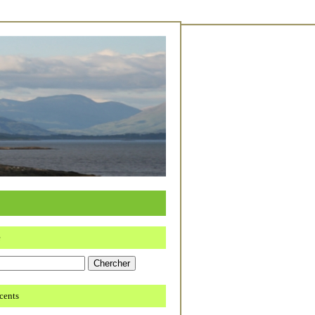
e
écents