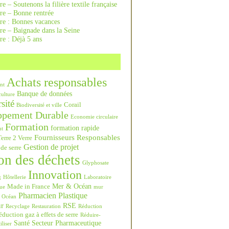
re – Soutenons la filière textile française
rre – Bonne rentrée
rre : Bonnes vacances
re – Baignade dans la Seine
re : Déjà 5 ans
Achats responsables
nt
Banque de données
culture
sité
Corail
Biodiversité et ville
ppement Durable
Economie circulaire
Formation
formation rapide
nt
Fournisseurs Responsables
erre 2 Verre
Gestion de projet
 de serre
on des déchets
Glyphosate
Innovation
g
Hôtellerie
Laboratoire
Mer & Océan
Made in France
ue
mur
Pharmacien
Plastique
Océan
ur
RSE
Recyclage
Restauration
Réduction
duction gaz à effets de serre
Réduire-
Santé
Secteur Pharmaceutique
iliser