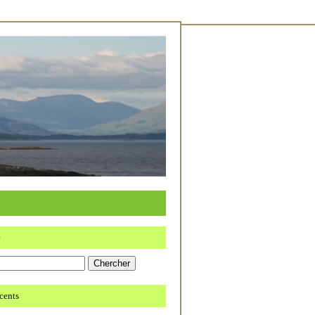
e
écents