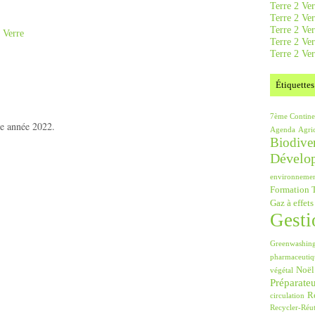
Terre 2 Ver
Terre 2 Ve
Terre 2 Ve
 Verre
Terre 2 Ver
Terre 2 Ver
Étiquettes
7ème Contine
ne année 2022.
Agenda
Agri
Biodiver
Dévelo
environneme
Formation T
Gaz à effets
Gesti
Greenwashin
pharmaceutiq
Noël
végétal
Préparate
Ré
circulation
Recycler-Réut