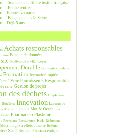
re – Soutenons la filière textile française
rre – Bonne rentrée
rre : Bonnes vacances
re – Baignade dans la Seine
re : Déjà 5 ans
Achats responsables
nt
Banque de données
culture
sité
Corail
Biodiversité et ville
ppement Durable
Economie circulaire
Formation
formation rapide
nt
Fournisseurs Responsables
erre 2 Verre
Gestion de projet
 de serre
on des déchets
Glyphosate
Innovation
g
Hôtellerie
Laboratoire
Mer & Océan
Made in France
ue
mur
Pharmacien
Plastique
Océan
ur
RSE
Recyclage
Restauration
Réduction
duction gaz à effets de serre
Réduire-
Santé
Secteur Pharmaceutique
iliser