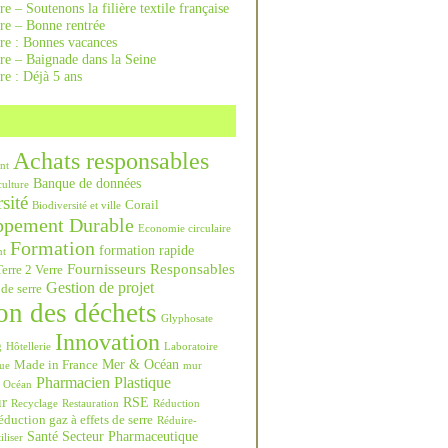
re – Soutenons la filière textile française
rre – Bonne rentrée
rre : Bonnes vacances
re – Baignade dans la Seine
re : Déjà 5 ans
Achats responsables
nt
Banque de données
culture
sité
Corail
Biodiversité et ville
ppement Durable
Economie circulaire
Formation
formation rapide
nt
Fournisseurs Responsables
erre 2 Verre
Gestion de projet
 de serre
on des déchets
Glyphosate
Innovation
g
Hôtellerie
Laboratoire
Mer & Océan
Made in France
ue
mur
Pharmacien
Plastique
Océan
ur
RSE
Recyclage
Restauration
Réduction
duction gaz à effets de serre
Réduire-
Santé
Secteur Pharmaceutique
iliser