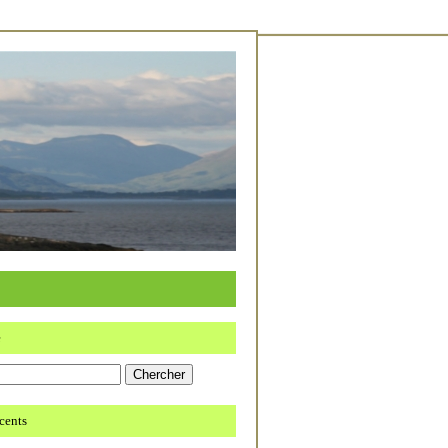
e
écents