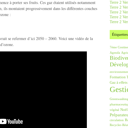
nce à porter ses fruits. Ces gaz étaient utilisés notamment
Terre 2 Ver
Terre 2 Ve
n, ils montaient progressivement dans les différentes couches
Terre 2 Ve
ozone :
Terre 2 Ver
Terre 2 Ver
Étiquettes
evrait se refermer d’ici 2050 – 2060. Voici une vidéo de la
 d’ozone.
7ème Contine
Agenda
Agri
Biodiver
Dévelo
environneme
Formation T
Gaz à effets
Gesti
Greenwashin
pharmaceutiq
Noël
végétal
Préparate
Ré
circulation
Recycler-Réut