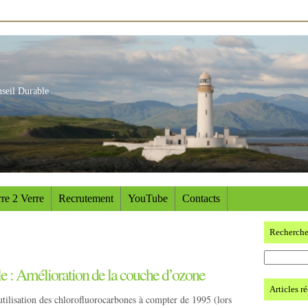
nseil Durable
re 2 Verre
Recrutement
YouTube
Contacts
Recherch
e : Amélioration de la couche d’ozone
Articles r
utilisation des chlorofluorocarbones à compter de 1995 (lors