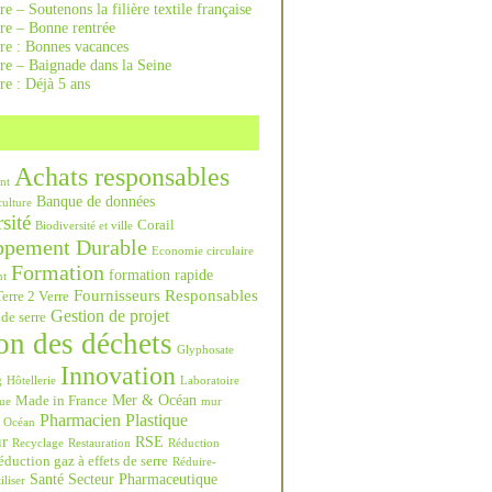
re – Soutenons la filière textile française
rre – Bonne rentrée
rre : Bonnes vacances
re – Baignade dans la Seine
re : Déjà 5 ans
Achats responsables
nt
Banque de données
culture
sité
Corail
Biodiversité et ville
ppement Durable
Economie circulaire
Formation
formation rapide
nt
Fournisseurs Responsables
erre 2 Verre
Gestion de projet
 de serre
on des déchets
Glyphosate
Innovation
g
Hôtellerie
Laboratoire
Mer & Océan
Made in France
ue
mur
Pharmacien
Plastique
Océan
ur
RSE
Recyclage
Restauration
Réduction
duction gaz à effets de serre
Réduire-
Santé
Secteur Pharmaceutique
iliser