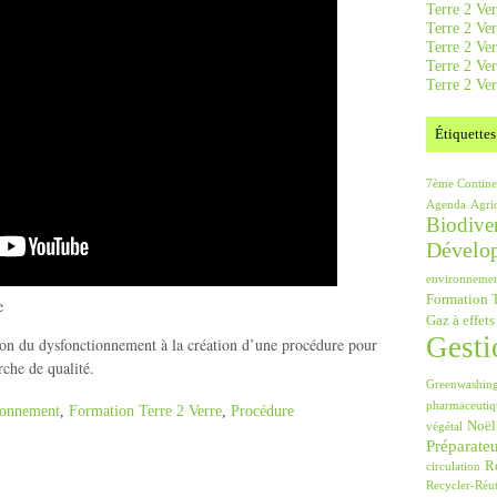
Terre 2 Ver
Terre 2 Ve
Terre 2 Ve
Terre 2 Ver
Terre 2 Ver
Étiquettes
7ème Contine
Agenda
Agri
Biodiver
Dévelo
environneme
Formation T
e
Gaz à effets
Gesti
tion du dysfonctionnement à la création d’une procédure pour
rche de qualité.
Greenwashin
pharmaceutiq
ionnement
,
Formation Terre 2 Verre
,
Procédure
Noël
végétal
Préparate
Ré
circulation
Recycler-Réut