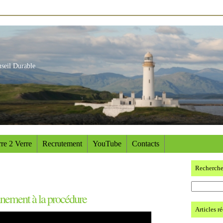
nseil Durable
re 2 Verre
Recrutement
YouTube
Contacts
Recherch
nnement à la procédure
Articles r