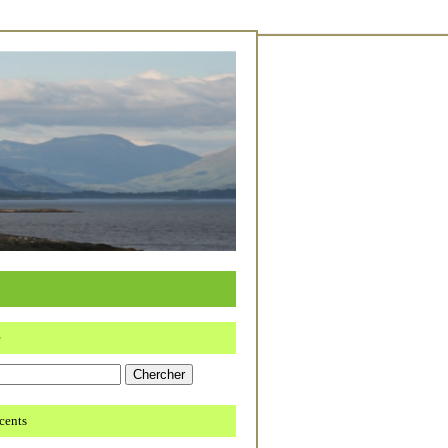
e
écents