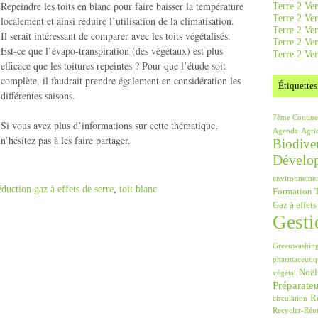
Repeindre les toits en blanc pour faire baisser la température
Terre 2 Ver
Terre 2 Ve
localement et ainsi réduire l’utilisation de la climatisation.
Terre 2 Ve
Il serait intéressant de comparer avec les toits végétalisés.
Terre 2 Ver
Est-ce que l’évapo-transpiration (des végétaux) est plus
Terre 2 Ver
efficace que les toitures repeintes ? Pour que l’étude soit
complète, il faudrait prendre également en considération les
Étiquettes
différentes saisons.
7ème Contine
Si vous avez plus d’informations sur cette thématique,
Agenda
Agri
n’hésitez pas à les faire partager.
Biodiver
Dévelo
environneme
duction gaz à effets de serre
,
toit blanc
Formation T
Gaz à effets
Gesti
Greenwashin
pharmaceutiq
Noël
végétal
Préparate
Ré
circulation
Recycler-Réut