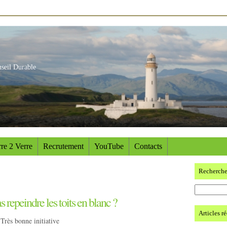
nseil Durable
re 2 Verre
Recrutement
YouTube
Contacts
Recherch
 repeindre les toits en blanc ?
Articles r
Très bonne initiative