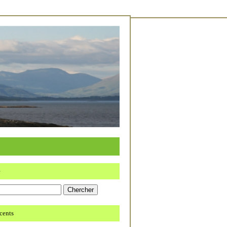
e
écents