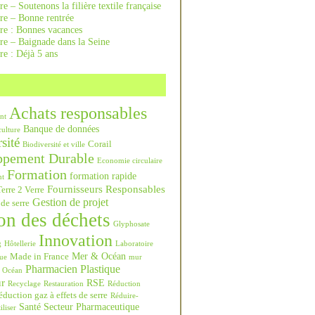
re – Soutenons la filière textile française
rre – Bonne rentrée
rre : Bonnes vacances
re – Baignade dans la Seine
re : Déjà 5 ans
Achats responsables
nt
Banque de données
culture
sité
Corail
Biodiversité et ville
ppement Durable
Economie circulaire
Formation
formation rapide
nt
Fournisseurs Responsables
erre 2 Verre
Gestion de projet
 de serre
on des déchets
Glyphosate
Innovation
g
Hôtellerie
Laboratoire
Mer & Océan
Made in France
ue
mur
Pharmacien
Plastique
Océan
ur
RSE
Recyclage
Restauration
Réduction
duction gaz à effets de serre
Réduire-
Santé
Secteur Pharmaceutique
iliser