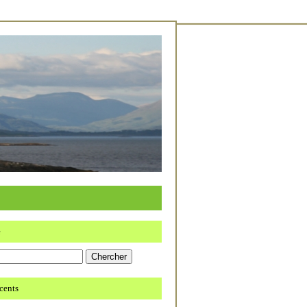
e
écents