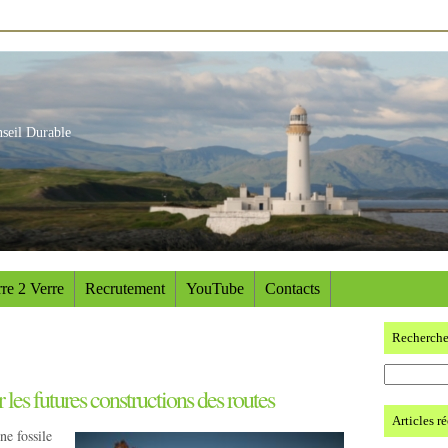
nseil Durable
re 2 Verre
Recrutement
YouTube
Contacts
Recherch
 les futures constructions des routes
Articles r
e fossile