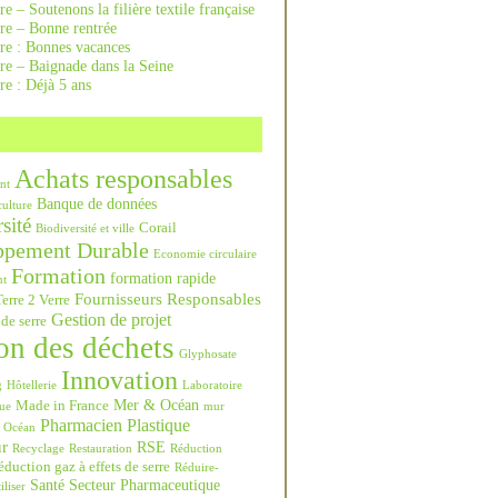
re – Soutenons la filière textile française
rre – Bonne rentrée
rre : Bonnes vacances
re – Baignade dans la Seine
re : Déjà 5 ans
Achats responsables
nt
Banque de données
culture
sité
Corail
Biodiversité et ville
ppement Durable
Economie circulaire
Formation
formation rapide
nt
Fournisseurs Responsables
erre 2 Verre
Gestion de projet
 de serre
on des déchets
Glyphosate
Innovation
g
Hôtellerie
Laboratoire
Mer & Océan
Made in France
ue
mur
Pharmacien
Plastique
Océan
ur
RSE
Recyclage
Restauration
Réduction
duction gaz à effets de serre
Réduire-
Santé
Secteur Pharmaceutique
iliser