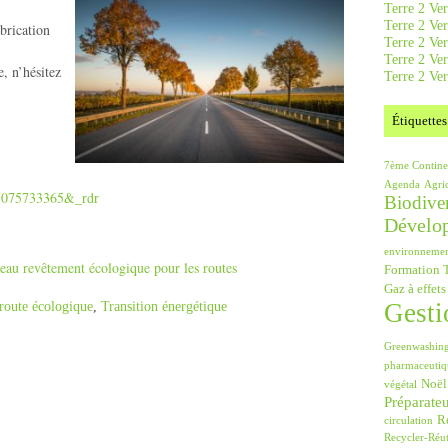
Terre 2 Ver
Terre 2 Ve
brication
Terre 2 Ve
Terre 2 Ver
e, n’hésitez
Terre 2 Ver
Étiquettes
7ème Contine
Agenda
Agri
25075733365&_rdr
Biodiver
Dévelo
environneme
eau revêtement écologique pour les routes
Formation T
Gaz à effets
route écologique
,
Transition énergétique
Gesti
Greenwashin
pharmaceutiq
Noël
végétal
Préparate
Ré
circulation
Recycler-Réut