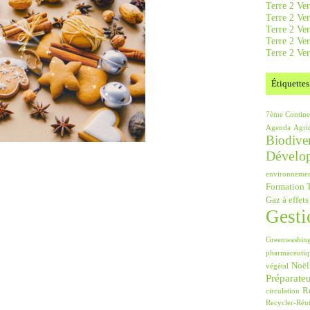
Terre 2 Ver
Terre 2 Ve
Terre 2 Ve
Terre 2 Ver
Terre 2 Ver
Étiquettes
7ème Contine
Agenda
Agri
Biodiver
Dévelo
environneme
Formation T
Gaz à effets
Gesti
Greenwashin
pharmaceutiq
Noël
végétal
Préparate
Ré
circulation
Recycler-Réut