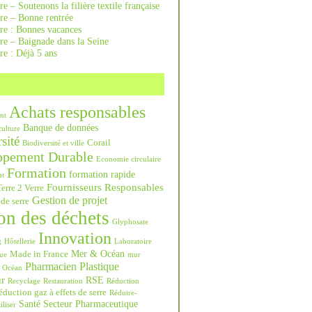
re – Soutenons la filière textile française
rre – Bonne rentrée
rre : Bonnes vacances
re – Baignade dans la Seine
re : Déjà 5 ans
Achats responsables
nt
Banque de données
culture
sité
Corail
Biodiversité et ville
ppement Durable
Economie circulaire
Formation
formation rapide
nt
Fournisseurs Responsables
erre 2 Verre
Gestion de projet
 de serre
on des déchets
Glyphosate
Innovation
g
Hôtellerie
Laboratoire
Mer & Océan
Made in France
ue
mur
Pharmacien
Plastique
Océan
ur
RSE
Recyclage
Restauration
Réduction
duction gaz à effets de serre
Réduire-
Santé
Secteur Pharmaceutique
iliser