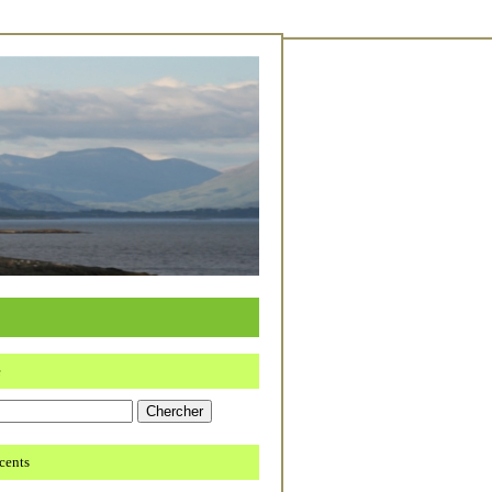
e
écents