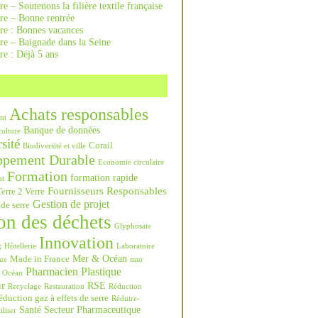
re – Soutenons la filière textile française
rre – Bonne rentrée
rre : Bonnes vacances
re – Baignade dans la Seine
re : Déjà 5 ans
Achats responsables
nt
Banque de données
culture
sité
Corail
Biodiversité et ville
ppement Durable
Economie circulaire
Formation
formation rapide
nt
Fournisseurs Responsables
erre 2 Verre
Gestion de projet
 de serre
on des déchets
Glyphosate
Innovation
g
Hôtellerie
Laboratoire
Mer & Océan
Made in France
ue
mur
Pharmacien
Plastique
Océan
ur
RSE
Recyclage
Restauration
Réduction
duction gaz à effets de serre
Réduire-
Santé
Secteur Pharmaceutique
iliser