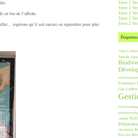
lés.
Terre 2 Ver
Terre 2 Ve
Terre 2 Ve
e en bas de l’affiche.
Terre 2 Ver
Terre 2 Ver
uillet… espérons qu’il soit encore en septembre pour plus
Étiquettes
7ème Contine
Agenda
Agri
Biodiver
Dévelo
environneme
Formation T
Gaz à effets
Gesti
Greenwashin
pharmaceutiq
Noël
végétal
Préparate
Ré
circulation
Recycler-Réut