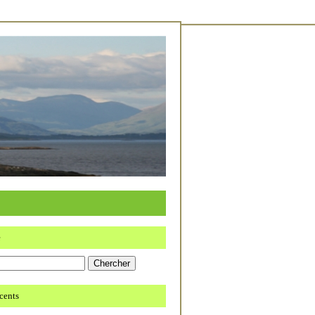
e
écents