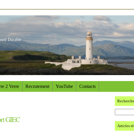
nseil Durable
re 2 Verre
Recrutement
YouTube
Contacts
Recherch
ort GIEC
Articles r