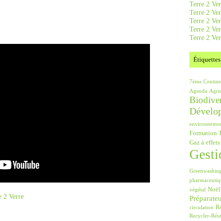
Terre 2 Ver
Terre 2 Ve
Terre 2 Ve
Terre 2 Ver
Terre 2 Ver
Étiquettes
7ème Contine
Agenda
Agri
Biodiver
Dévelo
environneme
Formation T
Gaz à effets
Gesti
Greenwashin
pharmaceutiq
Noël
végétal
e 2 Verre
Préparate
Ré
circulation
Recycler-Réut