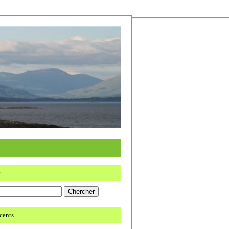
e
écents