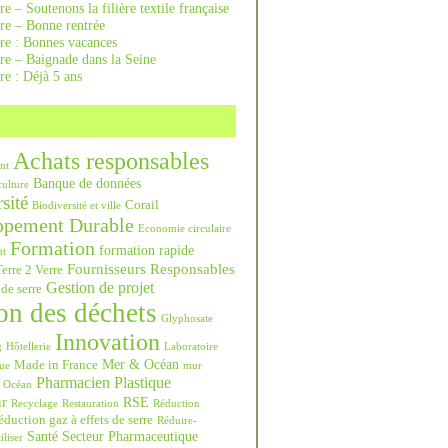
re – Soutenons la filière textile française
rre – Bonne rentrée
rre : Bonnes vacances
re – Baignade dans la Seine
re : Déjà 5 ans
Achats responsables
nt
Banque de données
culture
sité
Corail
Biodiversité et ville
ppement Durable
Economie circulaire
Formation
formation rapide
nt
Fournisseurs Responsables
erre 2 Verre
Gestion de projet
 de serre
on des déchets
Glyphosate
Innovation
g
Hôtellerie
Laboratoire
Mer & Océan
Made in France
ue
mur
Pharmacien
Plastique
Océan
ur
RSE
Recyclage
Restauration
Réduction
duction gaz à effets de serre
Réduire-
Santé
Secteur Pharmaceutique
iliser