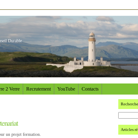
nseil Durable
re 2 Verre
Recrutement
YouTube
Contacts
Recherch
tenariat
Articles r
our un projet formation.