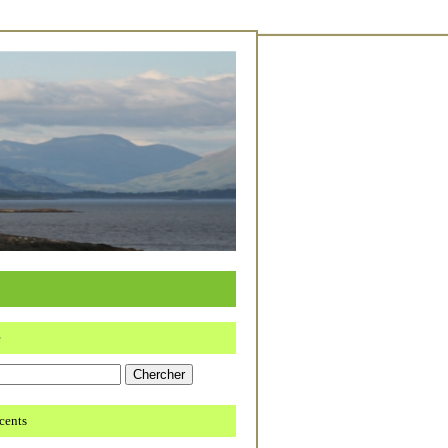
e
écents