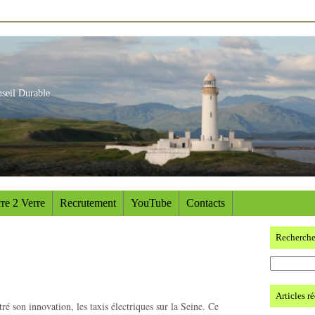
nseil Durable
re 2 Verre
Recrutement
YouTube
Contacts
Recherch
Articles r
é son innovation, les taxis électriques sur la Seine. Ce