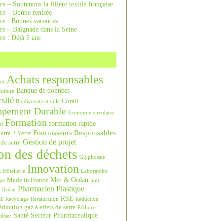
re – Soutenons la filière textile française
rre – Bonne rentrée
rre : Bonnes vacances
re – Baignade dans la Seine
re : Déjà 5 ans
Achats responsables
nt
Banque de données
culture
sité
Corail
Biodiversité et ville
ppement Durable
Economie circulaire
Formation
formation rapide
nt
Fournisseurs Responsables
erre 2 Verre
Gestion de projet
 de serre
on des déchets
Glyphosate
Innovation
g
Hôtellerie
Laboratoire
Mer & Océan
Made in France
ue
mur
Pharmacien
Plastique
Océan
ur
RSE
Recyclage
Restauration
Réduction
duction gaz à effets de serre
Réduire-
Santé
Secteur Pharmaceutique
iliser