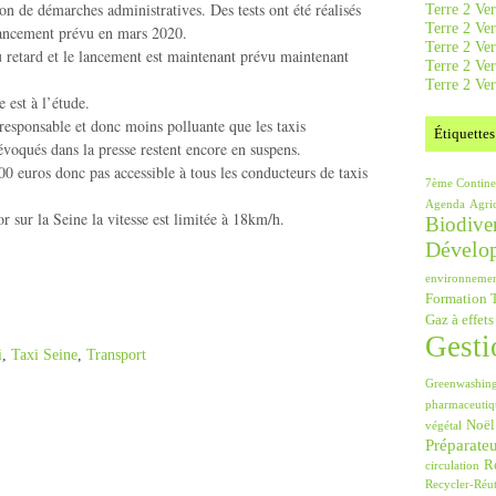
son de démarches administratives. Des tests ont été réalisés
Terre 2 Ver
Terre 2 Ve
lancement prévu en mars 2020.
Terre 2 Ve
 retard et le lancement est maintenant prévu maintenant
Terre 2 Ver
Terre 2 Ver
 est à l’étude.
esponsable et donc moins polluante que les taxis
Étiquettes
 évoqués dans la presse restent encore en suspens.
00 euros donc pas accessible à tous les conducteurs de taxis
7ème Contine
Agenda
Agri
r sur la Seine la vitesse est limitée à 18km/h.
Biodiver
Dévelo
environneme
Formation T
Gaz à effets
Gesti
i
,
Taxi Seine
,
Transport
Greenwashin
pharmaceutiq
Noël
végétal
Préparate
Ré
circulation
Recycler-Réut