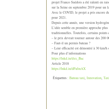
projet Franco Suédois a été ralenti en rai
sur la Seine en septembre 2019 pour un 
Avec le COVID, le projet a pris encore du
pour 2021.
Depuis cette année, une version hydrogène
L’idée semble en première approche plus r
traditionnelles. Toutefois, certains points
– le prix devrait tourner autour des 200 0
– Faut-il un permis bateau ?
– Leur efficacité est démontré à 30 km/h o
Pour plus d’informations
https://lnkd.in/dxx_Bac
Article 2018
https://lnkd.in/dPafmAX
Étiquettes :
Bateau taxi
,
Innovation
,
Tax