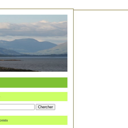
e
écents