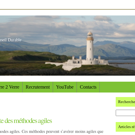
nseil Durable
re 2 Verre
Recrutement
YouTube
Contacts
Recherch
nte des méthodes agiles
Articles r
hodes agiles. Ces méthodes peuvent s’avérer moins agiles que