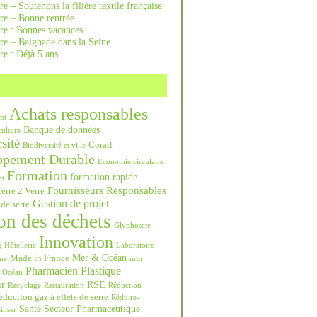
re – Soutenons la filière textile française
rre – Bonne rentrée
rre : Bonnes vacances
re – Baignade dans la Seine
re : Déjà 5 ans
Achats responsables
nt
Banque de données
culture
sité
Corail
Biodiversité et ville
ppement Durable
Economie circulaire
Formation
formation rapide
nt
Fournisseurs Responsables
erre 2 Verre
Gestion de projet
 de serre
on des déchets
Glyphosate
Innovation
g
Hôtellerie
Laboratoire
Mer & Océan
Made in France
ue
mur
Pharmacien
Plastique
Océan
ur
RSE
Recyclage
Restauration
Réduction
duction gaz à effets de serre
Réduire-
Santé
Secteur Pharmaceutique
iliser