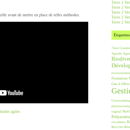
Terre 2 Ver
Terre 2 Ve
Terre 2 Ve
ille avant de mettre en place de telles méthodes.
Terre 2 Ver
Terre 2 Ver
Étiquettes
7ème Contine
Agenda
Agri
Biodiver
Dévelo
environneme
Formation T
Gaz à effets
Gesti
Greenwashin
pharmaceutiq
hodes agiles
Noël
végétal
Préparate
Ré
circulation
Recycler-Réut