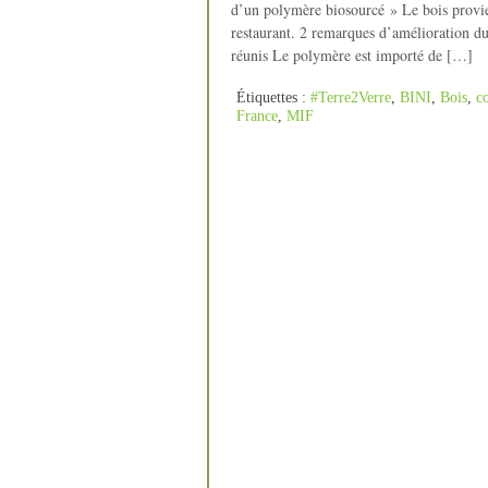
d’un polymère biosourcé » Le bois provien
restaurant. 2 remarques d’amélioration du
réunis Le polymère est importé de […]
Étiquettes :
#Terre2Verre
,
BINI
,
Bois
,
c
France
,
MIF