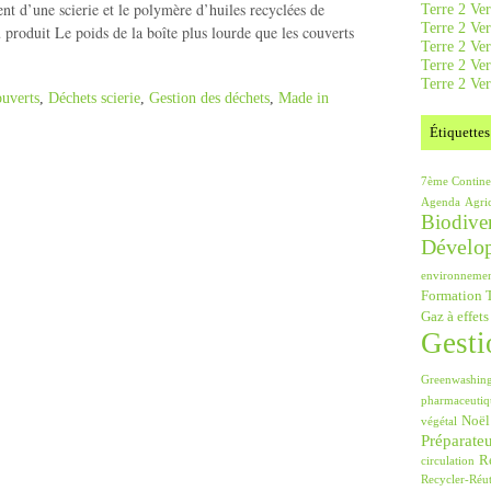
t d’une scierie et le polymère d’huiles recyclées de
Terre 2 Ver
Terre 2 Ve
 produit Le poids de la boîte plus lourde que les couverts
Terre 2 Ve
Terre 2 Ver
Terre 2 Ver
ouverts
,
Déchets scierie
,
Gestion des déchets
,
Made in
Étiquettes
7ème Contine
Agenda
Agri
Biodiver
Dévelo
environneme
Formation T
Gaz à effets
Gesti
Greenwashin
pharmaceutiq
Noël
végétal
Préparate
Ré
circulation
Recycler-Réut