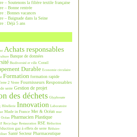
re – Soutenons la filière textile française
rre – Bonne rentrée
rre : Bonnes vacances
re – Baignade dans la Seine
re : Déjà 5 ans
Achats responsables
nt
Banque de données
culture
sité
Corail
Biodiversité et ville
ppement Durable
Economie circulaire
Formation
formation rapide
nt
Fournisseurs Responsables
erre 2 Verre
Gestion de projet
 de serre
on des déchets
Glyphosate
Innovation
g
Hôtellerie
Laboratoire
Mer & Océan
Made in France
ue
mur
Pharmacien
Plastique
Océan
ur
RSE
Recyclage
Restauration
Réduction
duction gaz à effets de serre
Réduire-
Santé
Secteur Pharmaceutique
iliser