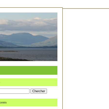
e
écents