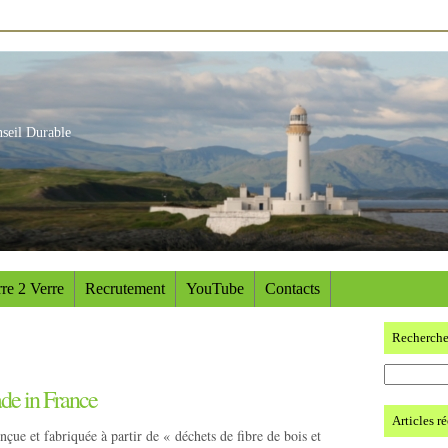
nseil Durable
re 2 Verre
Recrutement
YouTube
Contacts
Recherch
de in France
Articles r
çue et fabriquée à partir de « déchets de fibre de bois et