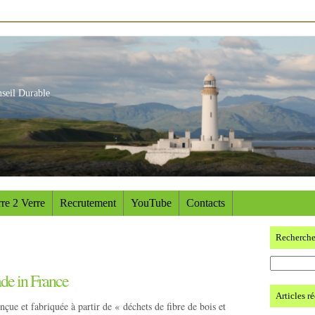
nseil Durable
re 2 Verre
Recrutement
YouTube
Contacts
Recherch
de in France
Articles r
çue et fabriquée à partir de « déchets de fibre de bois et