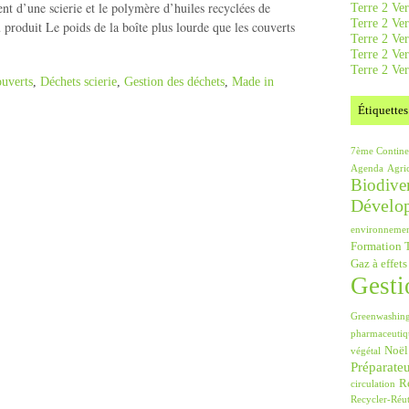
t d’une scierie et le polymère d’huiles recyclées de
Terre 2 Ver
Terre 2 Ve
 produit Le poids de la boîte plus lourde que les couverts
Terre 2 Ve
Terre 2 Ver
Terre 2 Ver
ouverts
,
Déchets scierie
,
Gestion des déchets
,
Made in
Étiquettes
7ème Contine
Agenda
Agri
Biodiver
Dévelo
environneme
Formation T
Gaz à effets
Gesti
Greenwashin
pharmaceutiq
Noël
végétal
Préparate
Ré
circulation
Recycler-Réut