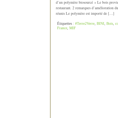
d’un polymère biosourcé » Le bois provien
restaurant. 2 remarques d’amélioration du
réunis Le polymère est importé de […]
Étiquettes :
#Terre2Verre
,
BINI
,
Bois
,
c
France
,
MIF