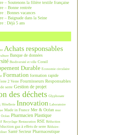
re – Soutenons la filière textile française
rre – Bonne rentrée
rre : Bonnes vacances
re – Baignade dans la Seine
re : Déjà 5 ans
Achats responsables
nt
Banque de données
culture
sité
Corail
Biodiversité et ville
ppement Durable
Economie circulaire
Formation
formation rapide
nt
Fournisseurs Responsables
erre 2 Verre
Gestion de projet
 de serre
on des déchets
Glyphosate
Innovation
g
Hôtellerie
Laboratoire
Mer & Océan
Made in France
ue
mur
Pharmacien
Plastique
Océan
ur
RSE
Recyclage
Restauration
Réduction
duction gaz à effets de serre
Réduire-
Santé
Secteur Pharmaceutique
iliser