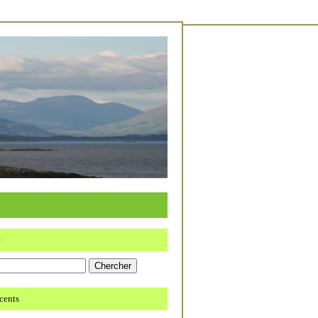
e
écents