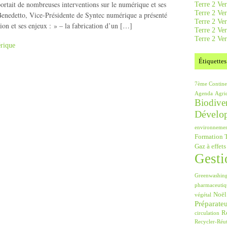
rtait de nombreuses interventions sur le numérique et ses
Terre 2 Ver
Terre 2 Ve
enedetto, Vice-Présidente de Syntec numérique a présenté
Terre 2 Ve
tion et ses enjeux : » – la fabrication d’un […]
Terre 2 Ver
Terre 2 Ver
rique
Étiquettes
7ème Contine
Agenda
Agri
Biodiver
Dévelo
environneme
Formation T
Gaz à effets
Gesti
Greenwashin
pharmaceutiq
Noël
végétal
Préparate
Ré
circulation
Recycler-Réut