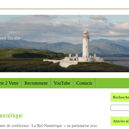
nseil Durable
re 2 Verre
Recrutement
YouTube
Contacts
Recherch
 numérique
Articles r
rnée de conférence ‘La Ref Numérique » en partenariat avec