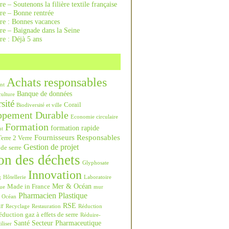
re – Soutenons la filière textile française
rre – Bonne rentrée
rre : Bonnes vacances
re – Baignade dans la Seine
re : Déjà 5 ans
Achats responsables
nt
Banque de données
culture
sité
Corail
Biodiversité et ville
ppement Durable
Economie circulaire
Formation
formation rapide
nt
Fournisseurs Responsables
erre 2 Verre
Gestion de projet
 de serre
on des déchets
Glyphosate
Innovation
g
Hôtellerie
Laboratoire
Mer & Océan
Made in France
ue
mur
Pharmacien
Plastique
Océan
ur
RSE
Recyclage
Restauration
Réduction
duction gaz à effets de serre
Réduire-
Santé
Secteur Pharmaceutique
iliser