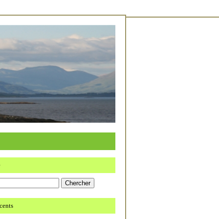
e
écents