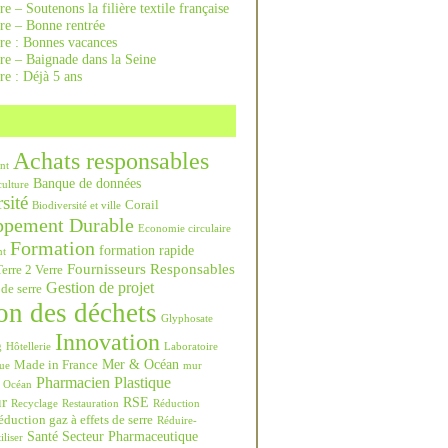
re – Soutenons la filière textile française
rre – Bonne rentrée
rre : Bonnes vacances
re – Baignade dans la Seine
re : Déjà 5 ans
Achats responsables
nt
Banque de données
culture
sité
Corail
Biodiversité et ville
ppement Durable
Economie circulaire
Formation
formation rapide
nt
Fournisseurs Responsables
erre 2 Verre
Gestion de projet
 de serre
on des déchets
Glyphosate
Innovation
g
Hôtellerie
Laboratoire
Mer & Océan
Made in France
ue
mur
Pharmacien
Plastique
Océan
ur
RSE
Recyclage
Restauration
Réduction
duction gaz à effets de serre
Réduire-
Santé
Secteur Pharmaceutique
iliser