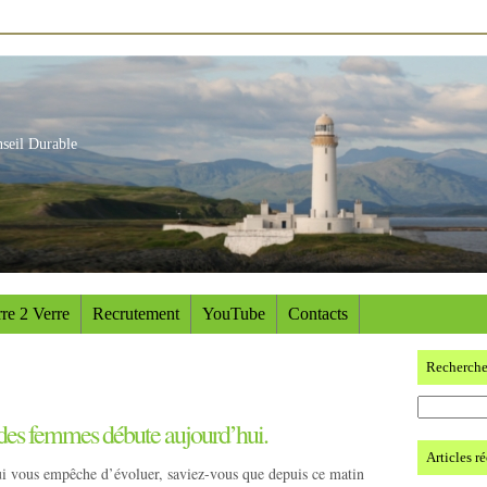
nseil Durable
re 2 Verre
Recrutement
YouTube
Contacts
Recherch
 des femmes débute aujourd’hui.
Articles r
i vous empêche d’évoluer, saviez-vous que depuis ce matin