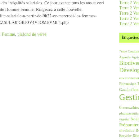
es inégalités salariales. Ce jour avance tous les ans et ceci
Terre 2 Ver
Terre 2 Ve
alité Homme Femme. Réagissez à cette nouvelle.
Terre 2 Ve
alite-salariale-a-partir-de-9h22-ce-mercredi-les-femmes-
Terre 2 Ver
1-MIJSZSFLAJFGRF3V4V3OMEVMF4.php
Terre 2 Ver
,
Femme
,
plafond de verre
Étiquettes
7ème Contine
Agenda
Agri
Biodiver
Dévelo
environneme
Formation T
Gaz à effets
Gesti
Greenwashin
pharmaceutiq
Noël
végétal
Préparate
Ré
circulation
Recycler-Réut