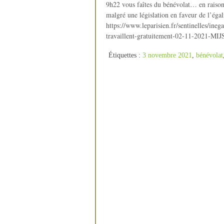
9h22 vous faîtes du bénévolat… en raison d
malgré une législation en faveur de l’ég
https://www.leparisien.fr/sentinelles/ineg
travaillent-gratuitement-02-11-202
Étiquettes :
3 novembre 2021
,
bénévolat