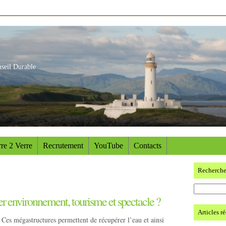
nseil Durable
re 2 Verre
Recrutement
YouTube
Contacts
Recherch
r environnement, tourisme et spectacle ?
Articles r
 Ces mégastructures permettent de récupérer l’eau et ainsi