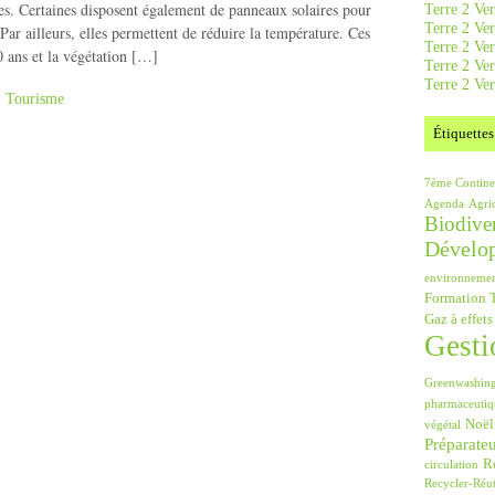
ntes. Certaines disposent également de panneaux solaires pour
Terre 2 Ver
Terre 2 Ve
 Par ailleurs, elles permettent de réduire la température. Ces
Terre 2 Ve
0 ans et la végétation […]
Terre 2 Ver
Terre 2 Ver
,
Tourisme
Étiquettes
7ème Contine
Agenda
Agri
Biodiver
Dévelo
environneme
Formation T
Gaz à effets
Gesti
Greenwashin
pharmaceutiq
Noël
végétal
Préparate
Ré
circulation
Recycler-Réut