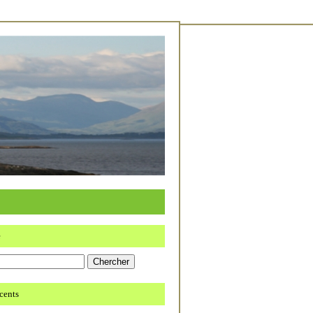
e
écents