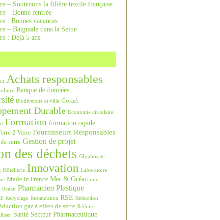
re – Soutenons la filière textile française
rre – Bonne rentrée
rre : Bonnes vacances
re – Baignade dans la Seine
re : Déjà 5 ans
Achats responsables
nt
Banque de données
culture
sité
Corail
Biodiversité et ville
ppement Durable
Economie circulaire
Formation
formation rapide
nt
Fournisseurs Responsables
erre 2 Verre
Gestion de projet
 de serre
on des déchets
Glyphosate
Innovation
g
Hôtellerie
Laboratoire
Mer & Océan
Made in France
ue
mur
Pharmacien
Plastique
Océan
ur
RSE
Recyclage
Restauration
Réduction
duction gaz à effets de serre
Réduire-
Santé
Secteur Pharmaceutique
iliser