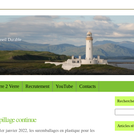
nseil Durable
re 2 Verre
Recrutement
YouTube
Contacts
Recherch
pillage continue
Articles r
1er janvier 2022, les suremballages en plastique pour les