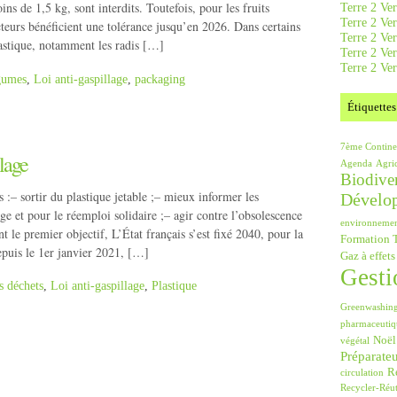
ns de 1,5 kg, sont interdits. Toutefois, pour les fruits
Terre 2 Ver
Terre 2 Ve
teurs bénéficient une tolérance jusqu’en 2026. Dans certains
Terre 2 Ve
plastique, notamment les radis […]
Terre 2 Ver
Terre 2 Ver
égumes
,
Loi anti-gaspillage
,
packaging
Étiquettes
7ème Contine
llage
Agenda
Agri
Biodiver
s :– sortir du plastique jetable ;– mieux informer les
Dévelo
ge et pour le réemploi solidaire ;– agir contre l’obsolescence
environneme
e premier objectif, L’État français s’est fixé 2040, pour la
Formation T
epuis le 1er janvier 2021, […]
Gaz à effets
Gesti
s déchets
,
Loi anti-gaspillage
,
Plastique
Greenwashin
pharmaceutiq
Noël
végétal
Préparate
Ré
circulation
Recycler-Réut