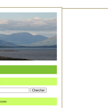
e
écents