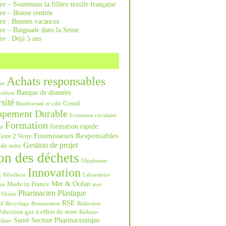
re – Soutenons la filière textile française
rre – Bonne rentrée
rre : Bonnes vacances
re – Baignade dans la Seine
re : Déjà 5 ans
Achats responsables
nt
Banque de données
culture
sité
Corail
Biodiversité et ville
ppement Durable
Economie circulaire
Formation
formation rapide
nt
Fournisseurs Responsables
erre 2 Verre
Gestion de projet
 de serre
on des déchets
Glyphosate
Innovation
g
Hôtellerie
Laboratoire
Mer & Océan
Made in France
ue
mur
Pharmacien
Plastique
Océan
ur
RSE
Recyclage
Restauration
Réduction
duction gaz à effets de serre
Réduire-
Santé
Secteur Pharmaceutique
iliser