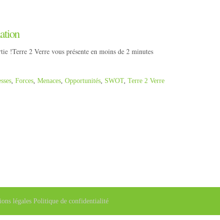
ation
rtie !Terre 2 Verre vous présente en moins de 2 minutes
esses
,
Forces
,
Menaces
,
Opportunités
,
SWOT
,
Terre 2 Verre
ions légales
Politique de confidentialité