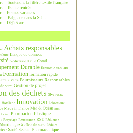
re – Soutenons la filière textile française
rre – Bonne rentrée
rre : Bonnes vacances
re – Baignade dans la Seine
re : Déjà 5 ans
Achats responsables
nt
Banque de données
culture
sité
Corail
Biodiversité et ville
ppement Durable
Economie circulaire
Formation
formation rapide
nt
Fournisseurs Responsables
erre 2 Verre
Gestion de projet
 de serre
on des déchets
Glyphosate
Innovation
g
Hôtellerie
Laboratoire
Mer & Océan
Made in France
ue
mur
Pharmacien
Plastique
Océan
ur
RSE
Recyclage
Restauration
Réduction
duction gaz à effets de serre
Réduire-
Santé
Secteur Pharmaceutique
iliser