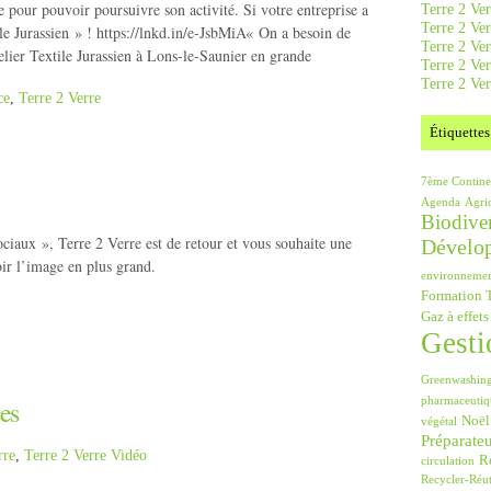
pour pouvoir poursuivre son activité. Si votre entreprise a
Terre 2 Ver
Terre 2 Ve
ile Jurassien » ! https://lnkd.in/e-JsbMiA« On a besoin de
Terre 2 Ve
lier Textile Jurassien à Lons-le-Saunier en grande
Terre 2 Ver
Terre 2 Ver
ce
,
Terre 2 Verre
Étiquettes
7ème Contine
Agenda
Agri
Biodiver
ciaux », Terre 2 Verre est de retour et vous souhaite une
Dévelo
oir l’image en plus grand.
environneme
Formation T
Gaz à effets
Gesti
Greenwashin
pharmaceutiq
es
Noël
végétal
Préparate
rre
,
Terre 2 Verre Vidéo
Ré
circulation
Recycler-Réut