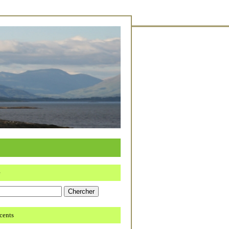
e
écents