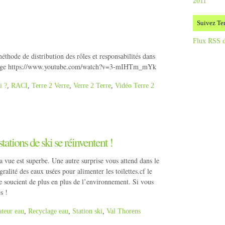
2011
Suivez Ter
Flux RSS d
thode de distribution des rôles et responsabilités dans
nnage https://www.youtube.com/watch?v=3-mIHTm_mYk
i ?
,
RACI
,
Terre 2 Verre
,
Verre 2 Terre
,
Vidéo Terre 2
ations de ski se réinventent !
 vue est superbe. Une autre surprise vous attend dans le
ralité des eaux usées pour alimenter les toilettes.cf le
se soucient de plus en plus de l’environnement. Si vous
s !
teur eau
,
Recyclage eau
,
Station ski
,
Val Thorens