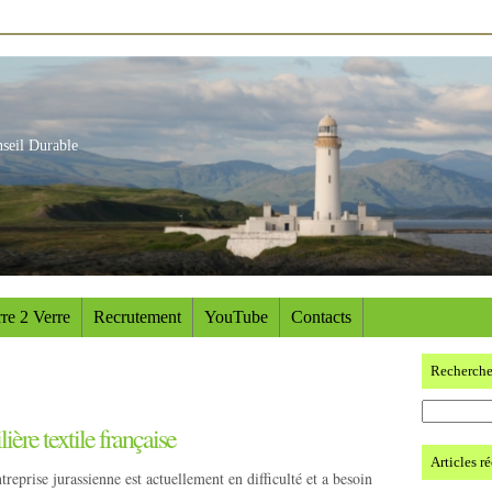
nseil Durable
re 2 Verre
Recrutement
YouTube
Contacts
Recherch
ière textile française
Articles r
ntreprise jurassienne est actuellement en difficulté et a besoin